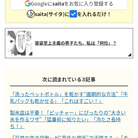
Googleに
saita
をお気に入り登録する
saita(サイタ)に
を入れるだけ！
容姿至上主義の男子たち。私は「何位」？
次に読まれている３記事
「洗ったペットボトル」を乾かす“画期的な方法”「牛
乳パックも乾かせる」「これはすごい！」
製氷皿は不要！「ピッチャー」にぴったりの“大きい
氷を作るワザ”「猛暑前に知りたい」「冷たさ長持
ち！」
「豆腐の空き容器」が“意外な場所”で活躍する→「ま