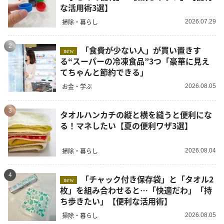
な活用術3選】
掃除・暮らし
2026.07.29
2
「食費が少ない人」が買い置きす
new
る“スーパーの冷凍食品”3つ「豪華に見え
てちゃんと節約できる」
お金・学ぶ
2026.08.05
3
タオルハンカチの縦と横を縫うと便利にな
る！マネしたい【夏の便利ワザ3選】
掃除・暮らし
2026.08.04
4
「チャック付き保存袋」と「タオル2
new
枚」を組み合わせると…「快適だわ」「持
ち歩きたい」【便利な活用術】
掃除・暮らし
2026.08.05