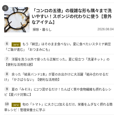
5
「コンロの五徳」の複雑な形も隅々まで洗
いやすい！スポンジの代わりに使う【意外
なアイテム】
掃除・暮らし
2026.08.04
もう「納豆」はそのまま食べない。夏に食べたいスタミナ納豆
6
new
「ご飯が進む」「おつまみにも」
洋服を洗う以外で使ったら正解だった。夏に役立つ「洗濯ネット」の
7
【便利な活用術3選】
余った「結束バンド1本」が夏のお出かけに大活躍「組み合わせるだ
8
け」「かさばらない」【便利な活用術】
夏の「みそ汁」に2つ混ぜるだけ！たんぱく質や食物繊維も摂れるレシ
9
ピ【夏バテ対策に】
旬の「トマト」に大さじ2加えるだけ。栄養をムダなく摂れる簡
10
new
単レシピ｜管理栄養士に学ぶ