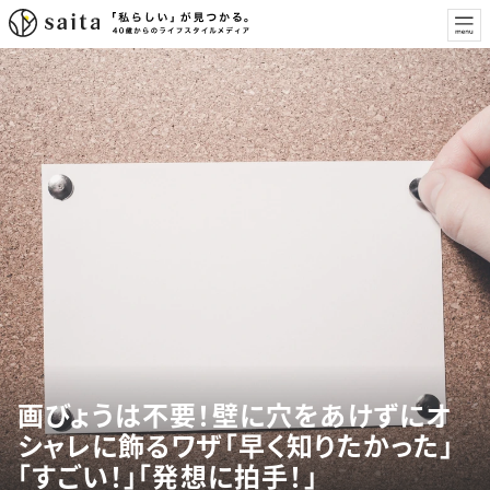
画びょうは不要！壁に穴をあけずにオ
シャレに飾るワザ「早く知りたかった」
「すごい！」「発想に拍手！」