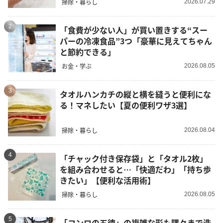
掃除・暮らし
2026.07.29
2
「食費が少ない人」が買い置きする“スー
パーの冷凍食品”3つ「豪華に見えてちゃん
と節約できる」
お金・学ぶ
2026.08.05
3
タオルハンカチの縦と横を縫うと便利にな
る！マネしたい【夏の便利ワザ3選】
掃除・暮らし
2026.08.04
4
「チャック付き保存袋」と「タオル2枚」
を組み合わせると…「快適だわ」「持ち歩
きたい」【便利な活用術】
掃除・暮らし
2026.08.05
5
「コンロの五徳」の複雑な形も隅々まで洗