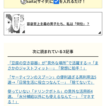
saita(サイタ)に
を入れるだけ！
容姿至上主義の男子たち。私は「何位」？
次に読まれている３記事
「豆腐の空き容器」が“意外な場所”で活躍する→「ま
さかのジャストフィット…」「発想に拍手！」
「サーティワンのスプーン」の便利過ぎる再利用法5
選→「日常生活に役立つなんて…」「捨てないで」
使っていない「ドリンクボトル」の意外な活用術4
選。「水分補給以外にも使えるなんて…」「マネす
る！」