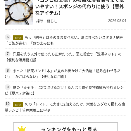
いやすい！スポンジの代わりに使う【意外
なアイテム】
掃除・暮らし
2026.08.04
もう「納豆」はそのまま食べない。夏に食べたいスタミナ納豆
6
new
「ご飯が進む」「おつまみにも」
洋服を洗う以外で使ったら正解だった。夏に役立つ「洗濯ネット」の
7
【便利な活用術3選】
余った「結束バンド1本」が夏のお出かけに大活躍「組み合わせるだ
8
け」「かさばらない」【便利な活用術】
夏の「みそ汁」に2つ混ぜるだけ！たんぱく質や食物繊維も摂れるレシ
9
ピ【夏バテ対策に】
旬の「トマト」に大さじ2加えるだけ。栄養をムダなく摂れる簡
10
new
単レシピ｜管理栄養士に学ぶ
ランキングをもっと見る