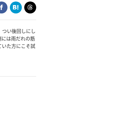
、つい後回しにし
側には雨だれの筋
ていた方にこそ試
。