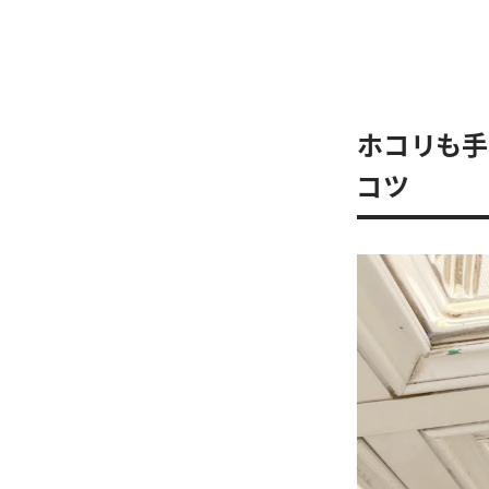
ホコリも手
コツ