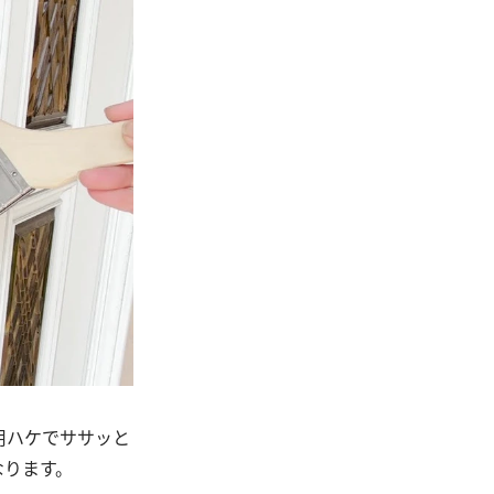
用ハケでササッと
なります。