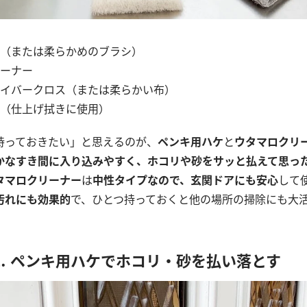
（または柔らかめのブラシ）
ーナー
イバークロス（または柔らかい布）
（仕上げ拭きに使用）
持っておきたい」と思えるのが、
ペンキ用ハケ
と
ウタマロクリ
かなすき間に入り込みやすく、ホコリや砂をサッと払えて思っ
タマロクリーナー
は
中性タイプなので、玄関ドアにも安心
して
汚れにも効果的
で、ひとつ持っておくと他の場所の掃除にも大
⒈ ペンキ用ハケでホコリ・砂を払い落とす