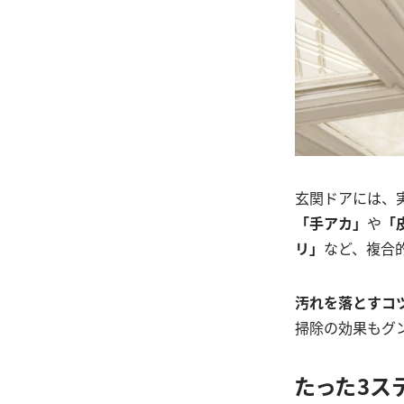
玄関ドアには、
「手アカ」
や
「
リ」
など、複合
汚れを落とすコ
掃除の効果もグ
たった3ス