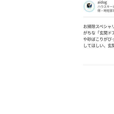
aidog
ハウスキー
得・時短家
お掃除スペシャリ
がちな「玄関ド
や砂ぼこりがび
してほしい、玄