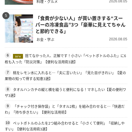
料理・グルメ
2026.08.05
5
「食費が少ない人」が買い置きする“スー
パーの冷凍食品”3つ「豪華に見えてちゃん
と節約できる」
お金・学ぶ
2026.08.05
捨てなかった人、正解です！小さい「ペットボトルのふた」に6
6
new
枚も入った「防災対策」【便利な活用術3選】
桃をレモン水に入れると…「夫に言いたい」「見た目がきれい」【夏の
7
果物の知って得する知恵3選】
タオルハンカチの縦と横を縫うと便利になる！マネしたい【夏の便利ワ
8
ザ3選】
「チャック付き保存袋」と「タオル2枚」を組み合わせると…「快適だ
9
わ」「持ち歩きたい」【便利な活用術】
ペットボトルのふたを2つ組み合わせると「小さくて便利」「収納しや
10
すい」【便利な活用術3選】