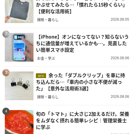
かぶせてみたら…「慣れたら15秒くらい」
【便利な活用術】
掃除・暮らし
2026.08.05
2
【iPhone】オンになってない？知らないう
ちに通信量が増えているかも…。見直した
い簡単スマホ設定
お金・学ぶ
2026.08.06
3
余った「ダブルクリップ」を車に持
new
ち込んだら…「車内の小さな不便が減っ
た」【意外な活用術3選】
掃除・暮らし
2026.08.06
4
旬の「トマト」に大さじ2加えるだけ。栄養
をムダなく摂れる簡単レシピ｜管理栄養士
に学ぶ