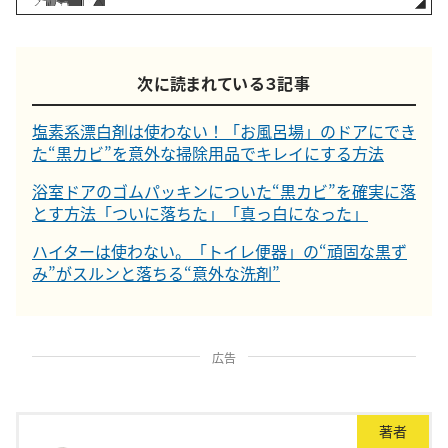
次に読まれている３記事
塩素系漂白剤は使わない！「お風呂場」のドアにでき
た“黒カビ”を意外な掃除用品でキレイにする方法
浴室ドアのゴムパッキンについた“黒カビ”を確実に落
とす方法「ついに落ちた」「真っ白になった」
ハイターは使わない。「トイレ便器」の“頑固な黒ず
み”がスルンと落ちる“意外な洗剤”
広告
著者