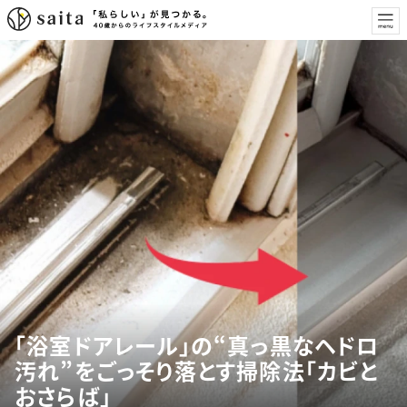
「浴室ドアレール」の“真っ黒なヘドロ
汚れ”をごっそり落とす掃除法「カビと
おさらば」