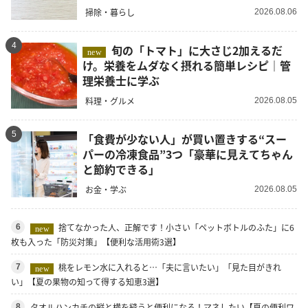
掃除・暮らし
2026.08.06
4
旬の「トマト」に大さじ2加えるだ
new
け。栄養をムダなく摂れる簡単レシピ｜管
理栄養士に学ぶ
料理・グルメ
2026.08.05
5
「食費が少ない人」が買い置きする“スー
パーの冷凍食品”3つ「豪華に見えてちゃん
と節約できる」
お金・学ぶ
2026.08.05
捨てなかった人、正解です！小さい「ペットボトルのふた」に6
6
new
枚も入った「防災対策」【便利な活用術3選】
桃をレモン水に入れると…「夫に言いたい」「見た目がきれ
7
new
い」【夏の果物の知って得する知恵3選】
タオルハンカチの縦と横を縫うと便利になる！マネしたい【夏の便利ワ
8