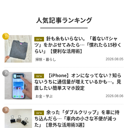
人気記事ランキング
1
針も糸もいらない。「着ないTシャ
new
ツ」をかぶせてみたら…「慣れたら15秒く
らい」【便利な活用術】
掃除・暮らし
2026.08.05
2
【iPhone】オンになってない？知ら
new
ないうちに通信量が増えているかも…。見
直したい簡単スマホ設定
お金・学ぶ
2026.08.06
3
余った「ダブルクリップ」を車に持
new
ち込んだら…「車内の小さな不便が減っ
た」【意外な活用術3選】