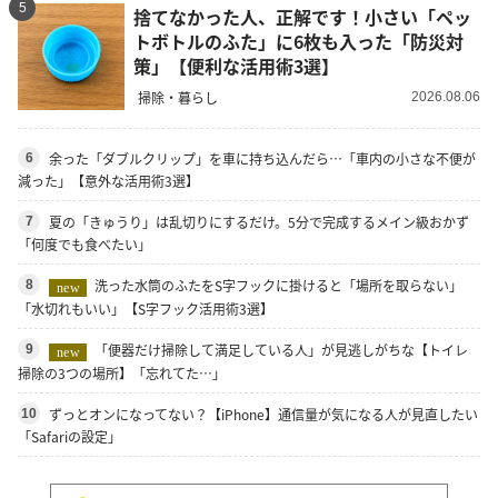
5
捨てなかった人、正解です！小さい「ペッ
トボトルのふた」に6枚も入った「防災対
策」【便利な活用術3選】
掃除・暮らし
2026.08.06
余った「ダブルクリップ」を車に持ち込んだら…「車内の小さな不便が
6
減った」【意外な活用術3選】
夏の「きゅうり」は乱切りにするだけ。5分で完成するメイン級おかず
7
「何度でも食べたい」
洗った水筒のふたをS字フックに掛けると「場所を取らない」
8
new
「水切れもいい」【S字フック活用術3選】
「便器だけ掃除して満足している人」が見逃しがちな【トイレ
9
new
掃除の3つの場所】「忘れてた…」
ずっとオンになってない？【iPhone】通信量が気になる人が見直したい
10
「Safariの設定」