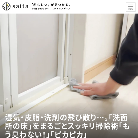
湿気・皮脂・洗剤の飛び散り…。「洗面
所の床」をまるごとスッキリ掃除術「も
う臭わない！」「ピカピカ」