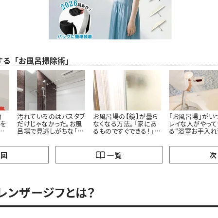
する「お風呂掃除術」
面
汚れているのはバスタブ
お風呂場の【鏡】が曇ら
「お風呂場」がい
”を
だけじゃなかった。お風
なくなる方法。「家にあ
レイな人がやって
た
呂場で見逃しがちな「意
るものですぐできる！」
る“浴室お手入れ
外と汚れている5つの場
「お風呂入りながらでい
所」とは
いんだ…」
の回
一覧
次
レンザージフとは？