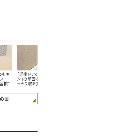
つもキ
「浴室ドアのゴムパッキ
「浴室のドア」に生え
「お風呂の排
い
ン」の頑固な黒カビをご
る“謎のカリカリ汚
掃除は損。浴
習慣”
っそり取る方法【知って
れ”をごっそり落とす方
な人の【知っ
得する掃除術】
法【知って得する掃除
浴後のお手入
術】
の回