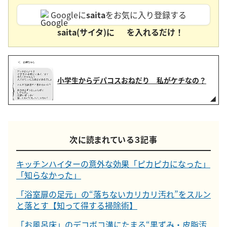
Googleに
saita
をお気に入り登録する
saita(サイタ)に
を入れるだけ！
小学生からデパコスおねだり 私がケチなの？
次に読まれている３記事
キッチンハイターの意外な効果「ピカピカになった」
「知らなかった」
「浴室扉の足元」の“落ちないカリカリ汚れ”をスルン
と落とす【知って得する掃除術】
「お風呂床」のデコボコ溝にたまる“黒ずみ・皮脂汚