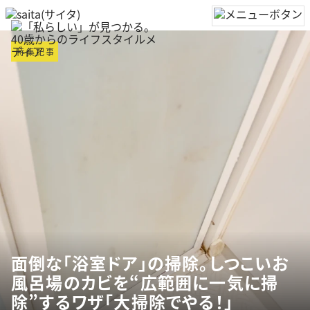
特集記事
面倒な「浴室ドア」の掃除。しつこいお
風呂場のカビを“広範囲に一気に掃
除”するワザ「大掃除でやる！」