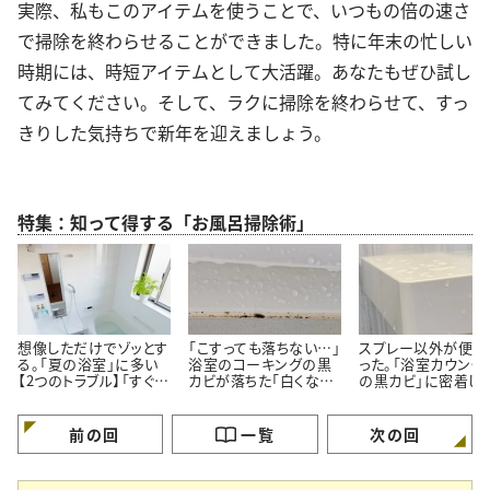
実際、私もこのアイテムを使うことで、いつもの倍の速さ
で掃除を終わらせることができました。特に年末の忙しい
時期には、時短アイテムとして大活躍。あなたもぜひ試し
てみてください。そして、ラクに掃除を終わらせて、すっ
きりした気持ちで新年を迎えましょう。
特集：知って得する「お風呂掃除術」
想像しただけでゾッとす
「こすっても落ちない…」
スプレー以外が便利
る。「夏の浴室」に多い
浴室のコーキングの黒
った。「浴室カウンタ
【2つのトラブル】「すぐ対
カビが落ちた「白くなっ
の黒カビ」に密着し
処する」
た」【プロが教える簡単
ルン【塗って15分の
掃除術】
掃除術】
前の回
一覧
次の回