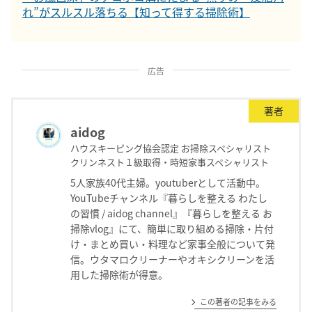
れ”がスルスル落ちる【知って得する掃除術】
広告
著者
aidog
ハウスキーピング協会認定 お掃除スペシャリスト
クリンネスト１級取得・時短家事スペシャリスト
5人家族40代主婦。youtuberとして活動中。
YouTubeチャンネル『暮らしを整える わたし
の習慣 / aidog channel』『暮らしを整える お
掃除vlog』にて、簡単に取り組める掃除・片付
け・まとめ買い・料理など家事全般について発
信。ウタマロクリーナーやオキシクリーンを活
用した掃除術が得意。
この著者の記事をみる