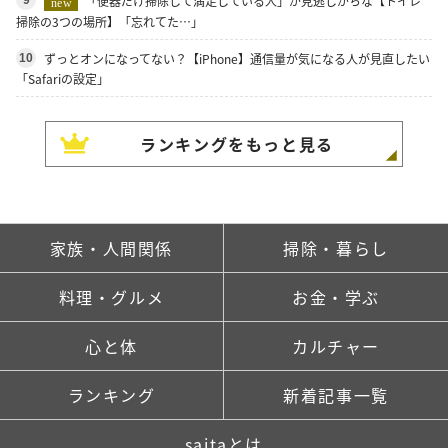
「便器だけ掃除して満足している人」が見逃しがちな【トイレ
9
new
掃除の3つの場所】「忘れてた…」
ずっとオンになってない？【iPhone】通信量が気になる人が見直したい
10
「Safariの設定」
ランキングをもっと見る
家族・人間関係
掃除・暮らし
料理・グルメ
お金・学ぶ
心と体
カルチャー
ランキング
新着記事一覧
saitaとは