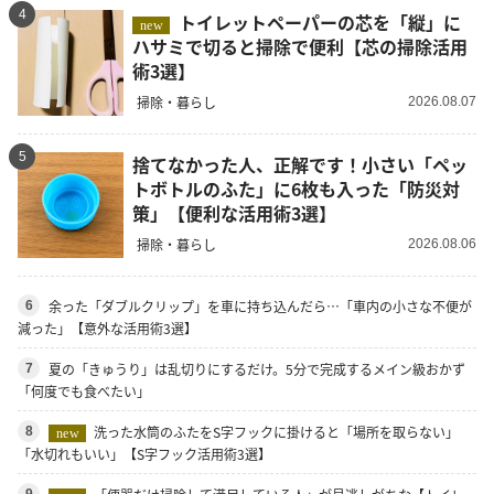
4
トイレットペーパーの芯を「縦」に
new
ハサミで切ると掃除で便利【芯の掃除活用
術3選】
掃除・暮らし
2026.08.07
5
捨てなかった人、正解です！小さい「ペッ
トボトルのふた」に6枚も入った「防災対
策」【便利な活用術3選】
掃除・暮らし
2026.08.06
余った「ダブルクリップ」を車に持ち込んだら…「車内の小さな不便が
6
減った」【意外な活用術3選】
夏の「きゅうり」は乱切りにするだけ。5分で完成するメイン級おかず
7
「何度でも食べたい」
洗った水筒のふたをS字フックに掛けると「場所を取らない」
8
new
「水切れもいい」【S字フック活用術3選】