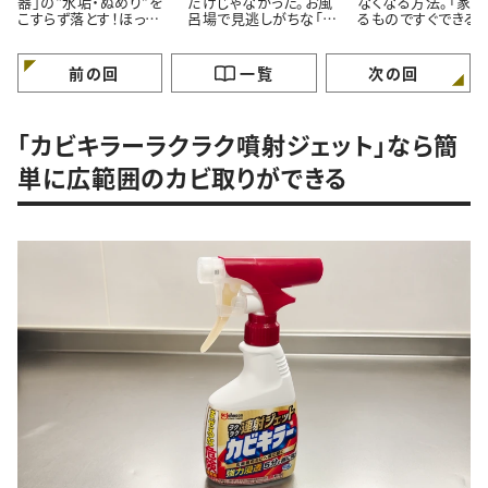
器」の“水垢・ぬめり”を
だけじゃなかった。お風
なくなる方法。「家に
こすらず落とす！ほった
呂場で見逃しがちな「意
るものですぐできる！
らかし掃除術
外と汚れている5つの場
「お風呂入りながら
所」とは
いんだ…」
前の回
一覧
次の回
「カビキラーラクラク噴射ジェット」なら簡
単に広範囲のカビ取りができる