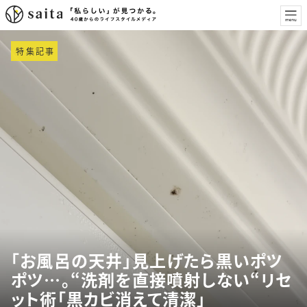
特集記事
「お風呂の天井」見上げたら黒いポツ
ポツ…。“洗剤を直接噴射しない“リセ
ット術「黒カビ消えて清潔」