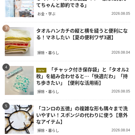
てちゃんと節約できる」
お金・学ぶ
2026.08.05
3
タオルハンカチの縦と横を縫うと便利にな
る！マネしたい【夏の便利ワザ3選】
掃除・暮らし
2026.08.04
4
「チャック付き保存袋」と「タオル2
new
枚」を組み合わせると…「快適だわ」「持
ち歩きたい」【便利な活用術】
掃除・暮らし
2026.08.05
5
「コンロの五徳」の複雑な形も隅々まで洗
いやすい！スポンジの代わりに使う【意外
なアイテム】
掃除・暮らし
2026.08.04