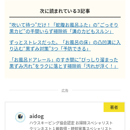
次に読まれている３記事
“吹いて待つ”だけ！「蛇腹お風呂ふた」の“ごっそり
黒カビ”の手間いらず掃除術「溝のカビもスルン」
ずっとストレスだった。「お風呂の床」の凸凹溝に入
り込む“黒ずみ対策”3つ「予防できる」
「お風呂ドアレール」のすき間に“びっしり溜まった
黒ずみ汚れ”をラクに落とす掃除術「汚れが浮く！」
広告
著者
aidog
ハウスキーピング協会認定 お掃除スペシャリスト
クリンネスト１級取得・時短家事スペシャリスト