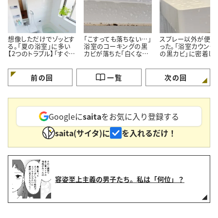
想像しただけでゾッとす
「こすっても落ちない…」
スプレー以外が便利
る。「夏の浴室」に多い
浴室のコーキングの黒
った。「浴室カウンタ
【2つのトラブル】「すぐ対
カビが落ちた「白くなっ
の黒カビ」に密着し
処する」
た」【プロが教える簡単
ルン【塗って15分の
掃除術】
掃除術】
前の回
一覧
次の回
Googleに
saita
をお気に入り登録する
saita(サイタ)に
を入れるだけ！
容姿至上主義の男子たち。私は「何位」？