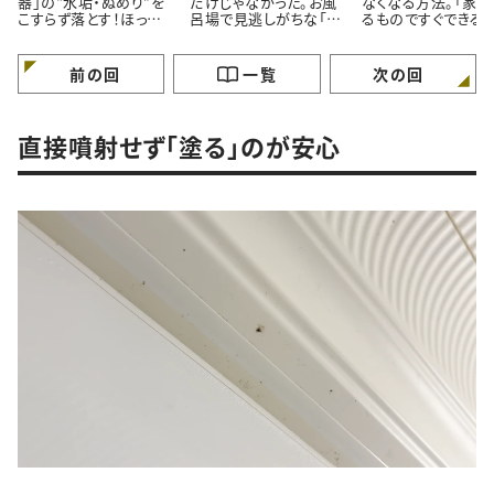
器」の“水垢・ぬめり”を
だけじゃなかった。お風
なくなる方法。「家に
こすらず落とす！ほった
呂場で見逃しがちな「意
るものですぐできる！
らかし掃除術
外と汚れている5つの場
「お風呂入りながら
所」とは
いんだ…」
前の回
一覧
次の回
直接噴射せず「塗る」のが安心