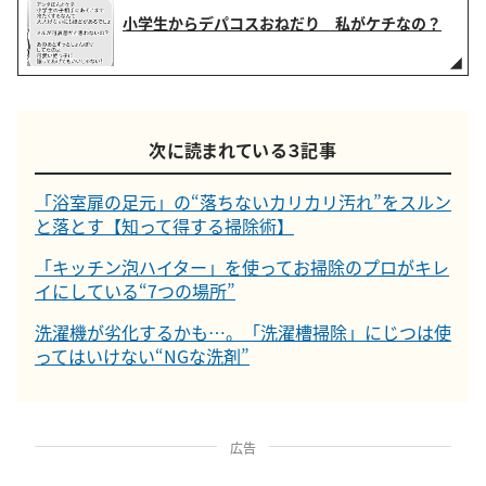
小学生からデパコスおねだり 私がケチなの？
次に読まれている３記事
「浴室扉の足元」の“落ちないカリカリ汚れ”をスルン
と落とす【知って得する掃除術】
「キッチン泡ハイター」を使ってお掃除のプロがキレ
イにしている“7つの場所”
洗濯機が劣化するかも…。「洗濯槽掃除」にじつは使
ってはいけない“NGな洗剤”
広告