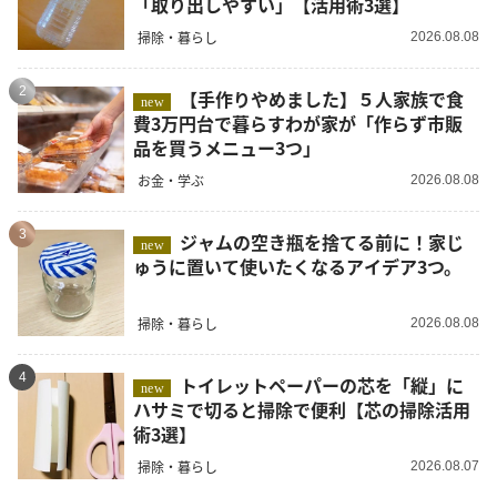
「取り出しやすい」【活用術3選】
掃除・暮らし
2026.08.08
2
【手作りやめました】５人家族で食
new
費3万円台で暮らすわが家が「作らず市販
品を買うメニュー3つ」
お金・学ぶ
2026.08.08
3
ジャムの空き瓶を捨てる前に！家じ
new
ゅうに置いて使いたくなるアイデア3つ。
掃除・暮らし
2026.08.08
4
トイレットペーパーの芯を「縦」に
new
ハサミで切ると掃除で便利【芯の掃除活用
術3選】
掃除・暮らし
2026.08.07