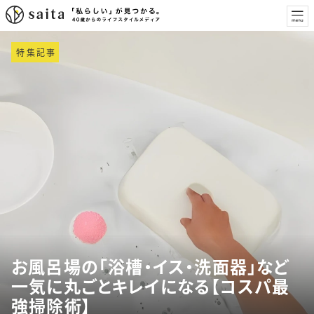
特集記事
お風呂場の「浴槽・イス・洗面器」など
一気に丸ごとキレイになる【コスパ最
強掃除術】