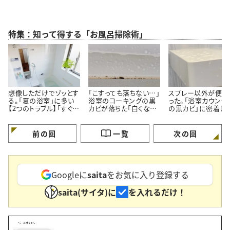
特集：知って得する「お風呂掃除術」
想像しただけでゾッとす
「こすっても落ちない…」
スプレー以外が便利
る。「夏の浴室」に多い
浴室のコーキングの黒
った。「浴室カウンタ
【2つのトラブル】「すぐ対
カビが落ちた「白くなっ
の黒カビ」に密着し
処する」
た」【プロが教える簡単
ルン【塗って15分の
掃除術】
掃除術】
前の回
一覧
次の回
Googleに
saita
をお気に入り登録する
saita(サイタ)に
を入れるだけ！