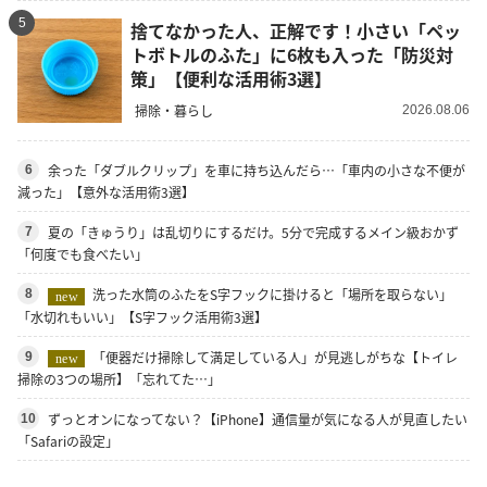
5
捨てなかった人、正解です！小さい「ペッ
トボトルのふた」に6枚も入った「防災対
策」【便利な活用術3選】
掃除・暮らし
2026.08.06
余った「ダブルクリップ」を車に持ち込んだら…「車内の小さな不便が
6
減った」【意外な活用術3選】
夏の「きゅうり」は乱切りにするだけ。5分で完成するメイン級おかず
7
「何度でも食べたい」
洗った水筒のふたをS字フックに掛けると「場所を取らない」
8
new
「水切れもいい」【S字フック活用術3選】
「便器だけ掃除して満足している人」が見逃しがちな【トイレ
9
new
掃除の3つの場所】「忘れてた…」
ずっとオンになってない？【iPhone】通信量が気になる人が見直したい
10
「Safariの設定」