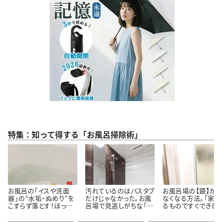
特集：知って得する「お風呂掃除術」
お風呂の「イスや洗面
汚れているのはバスタブ
お風呂場の【鏡】が
器」の“水垢・ぬめり”を
だけじゃなかった。お風
なくなる方法。「家に
こすらず落とす！ほった
呂場で見逃しがちな「意
るものですぐできる！
らかし掃除術
外と汚れている5つの場
「お風呂入りながら
所」とは
いんだ…」