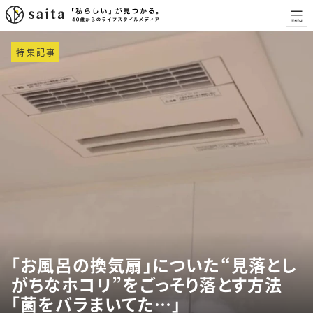
特集記事
「お風呂の換気扇」についた“見落とし
がちなホコリ”をごっそり落とす方法
「菌をバラまいてた…」