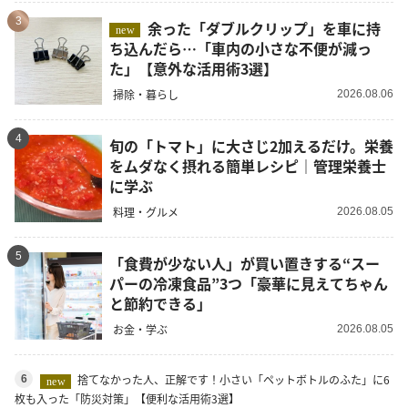
3
余った「ダブルクリップ」を車に持
new
ち込んだら…「車内の小さな不便が減っ
た」【意外な活用術3選】
掃除・暮らし
2026.08.06
4
旬の「トマト」に大さじ2加えるだけ。栄養
をムダなく摂れる簡単レシピ｜管理栄養士
に学ぶ
料理・グルメ
2026.08.05
5
「食費が少ない人」が買い置きする“スー
パーの冷凍食品”3つ「豪華に見えてちゃん
と節約できる」
お金・学ぶ
2026.08.05
捨てなかった人、正解です！小さい「ペットボトルのふた」に6
6
new
枚も入った「防災対策」【便利な活用術3選】