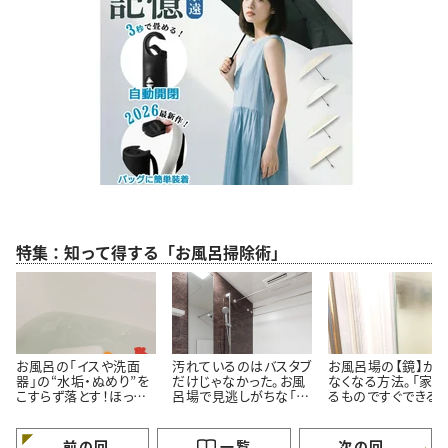
特集：知って得する「お風呂掃除術」
お風呂の「イスや洗面
汚れているのはバスタブ
お風呂場の【鏡】が
器」の“水垢・ぬめり”を
だけじゃなかった。お風
なくなる方法。「家に
こすらず落とす！ほった
呂場で見逃しがちな「意
るものですぐできる！
らかし掃除術
外と汚れている5つの場
「お風呂入りながら
所」とは
いんだ…」
前の回
一覧
次の回