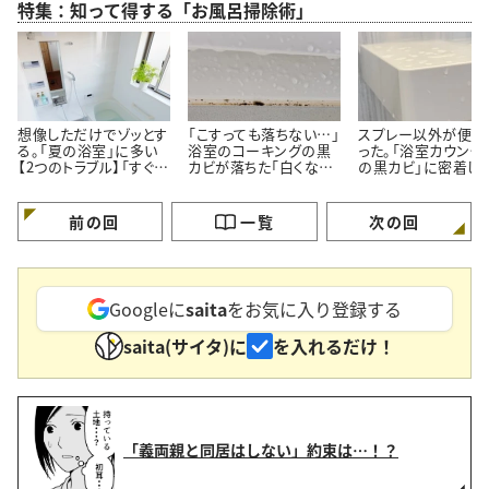
特集：知って得する「お風呂掃除術」
想像しただけでゾッとす
「こすっても落ちない…」
スプレー以外が便利
る。「夏の浴室」に多い
浴室のコーキングの黒
った。「浴室カウンタ
【2つのトラブル】「すぐ対
カビが落ちた「白くなっ
の黒カビ」に密着し
処する」
た」【プロが教える簡単
ルン【塗って15分の
掃除術】
掃除術】
前の回
一覧
次の回
Googleに
saita
をお気に入り登録する
saita(サイタ)に
を入れるだけ！
「義両親と同居はしない」約束は…！？