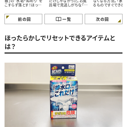
器」の“水垢・ぬめり”を
だけじゃなかった。お風
なくなる方法。「家に
こすらず落とす！ほった
呂場で見逃しがちな「意
るものですぐできる！
らかし掃除術
外と汚れている5つの場
「お風呂入りながら
所」とは
いんだ…」
前の回
一覧
次の回
ほったらかしでリセットできるアイテムと
は？