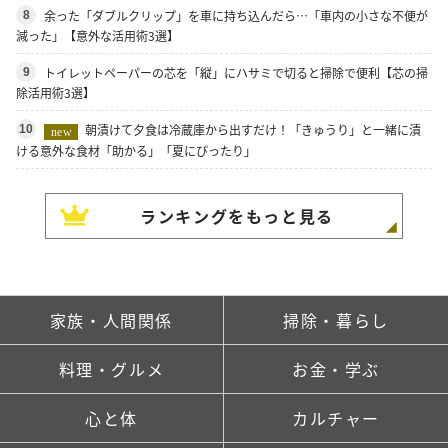
余った「ダブルクリップ」を車に持ち込んだら…「車内の小さな不便が
8
減った」【意外な活用術3選】
トイレットペーパーの芯を「縦」にハサミで切ると掃除で便利【芯の掃
9
除活用術3選】
朝漬けて夕食は冷蔵庫から出すだけ！「きゅうり」と一緒に漬
10
new
ける意外な食材「助かる」「夏にぴったり」
ランキングをもっと見る
家族・人間関係
掃除・暮らし
料理・グルメ
お金・学ぶ
心と体
カルチャー