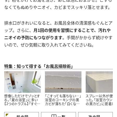
なくてもぬめりやニオイ、カビまでスッキリ落とせます。
排水口がきれいになると、お風呂全体の清潔感もぐんとア
ップ。さらに、
月1回の使用を習慣にすることで、汚れや
ニオイの予防にもつながります
。手間がかからず続けやす
いので、ぜひ気軽に取り入れてみてくださいね。
特集：知って得する「お風呂掃除術」
想像しただけでゾッとす
「こすっても落ちない…」
スプレー以外が便利
る。「夏の浴室」に多い
浴室のコーキングの黒
った。「浴室カウンタ
【2つのトラブル】「すぐ対
カビが落ちた「白くなっ
の黒カビ」に密着し
処する」
た」【プロが教える簡単
ルン【塗って15分の
掃除術】
掃除術】
前の回
一覧
次の回