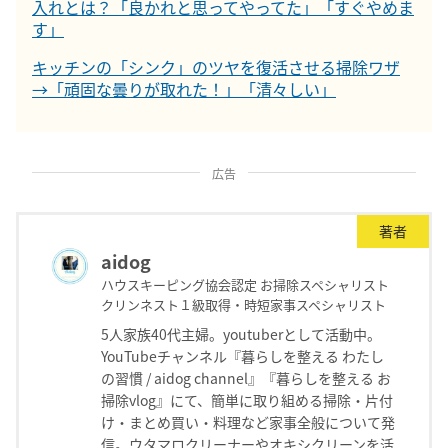
入れとは？「良かれと思ってやってた」「すぐやめま
す」
キッチンの「シンク」のツヤを復活させる掃除ワザ
→「頑固な曇りが取れた！」「清々しい」
広告
著者
aidog
ハウスキーピング協会認定 お掃除スペシャリスト
クリンネスト１級取得・時短家事スペシャリスト
5人家族40代主婦。youtuberとして活動中。
YouTubeチャンネル『暮らしを整える わたし
の習慣 / aidog channel』『暮らしを整える お
掃除vlog』にて、簡単に取り組める掃除・片付
け・まとめ買い・料理など家事全般について発
信。ウタマロクリーナーやオキシクリーンを活