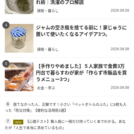
れ術｜洗濯のプロ解説
掃除・暮らし
2026.08.09
4
ジャムの空き瓶を捨てる前に！家じゅうに
置いて使いたくなるアイデア3つ。
掃除・暮らし
2026.08.08
5
【手作りやめました】５人家族で食費3万
円台で暮らすわが家が「作らず市販品を買
うメニュー3つ」
お金・学ぶ
2026.08.08
捨てなかった人、正解です！小さい「ペットボトルのふた」に6枚も入
6
った「防災対策」【便利な活用術3選】
【心理テスト】無人島に一冊だけ持っていく本でわかる。あな
7
new
たが「人生で本当に求めているもの」