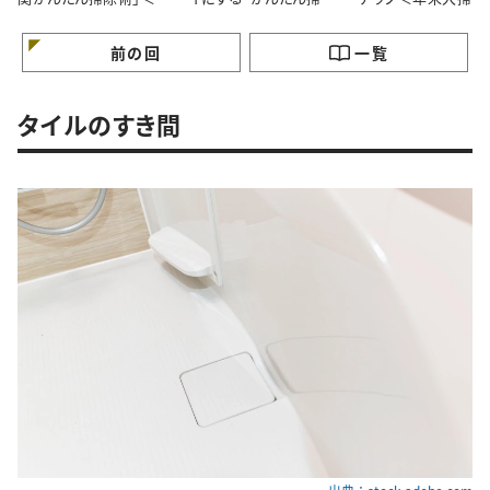
末大掃除＞
術”＜年末大掃除＞
前の回
一覧
タイルのすき間