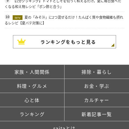
【1分クッキング】トマトとしそを切って和えるだけ。夏に毎日食べた
9
くなる和え物レシピ「ポン酢と合う」
夏の「みそ汁」に2つ混ぜるだけ！たんぱく質や食物繊維も摂れ
10
new
るレシピ【夏バテ対策に】
ランキングをもっと見る
家族・人間関係
掃除・暮らし
料理・グルメ
お金・学ぶ
心と体
カルチャー
ランキング
新着記事一覧
saitaとは