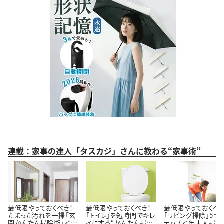
連載：家事の達人「タスカジ」さんに教わる“家事術”
最低限やっておくべき！
最低限やっておくべき！
最低限やっておくべき
たまった汚れを一掃「玄
「トイレ」を短時間でキレ
「リビング掃除」5つ
関かんたん掃除術」＜年
イにする“かんたん掃除
テップ＜年末大掃除