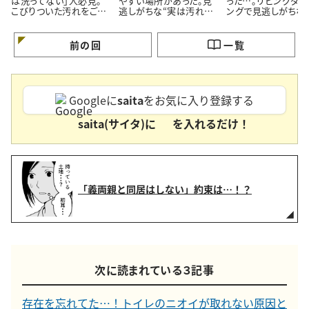
は洗ってない」人必見。
やすい場所があった。見
った…。リビングダイ
こびりついた汚れをごっ
逃しがちな“実は汚れて
ングで見逃しがちな
そり落とす“ノズル掃除
いる4つの場所”とは
れやすい5つの場所”
術”
前の回
一覧
Googleに
saita
をお気に入り登録する
saita(サイタ)に
を入れるだけ！
「義両親と同居はしない」約束は…！？
次に読まれている３記事
存在を忘れてた…！トイレのニオイが取れない原因と