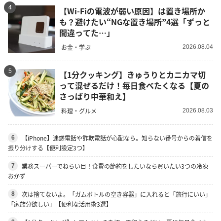
4
【Wi-Fiの電波が弱い原因】は置き場所か
も？避けたい“NGな置き場所”4選「ずっと
間違ってた…」
お金・学ぶ
2026.08.04
5
【1分クッキング】きゅうりとカニカマ切
って混ぜるだけ！毎日食べたくなる【夏の
さっぱり中華和え】
料理・グルメ
2026.08.03
【iPhone】迷惑電話や詐欺電話が心配なら。知らない番号からの着信を
6
振り分けする【便利設定3つ】
業務スーパーでねらい目！食費の節約をしたいなら買いたい3つの冷凍
7
おかず
次は捨てないよ。「ガムボトルの空き容器」に入れると「旅行にいい」
8
「家族分欲しい」【便利な活用術3選】