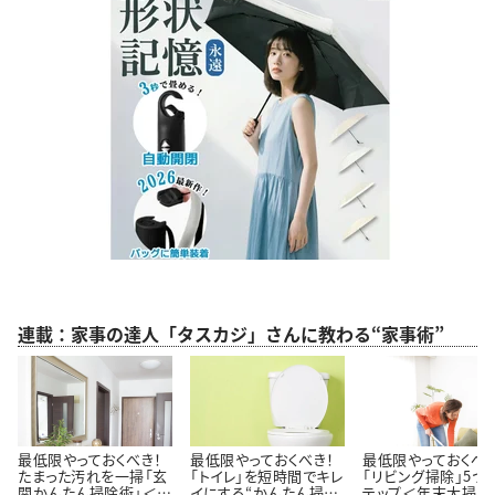
連載：家事の達人「タスカジ」さんに教わる“家事術”
最低限やっておくべき！
最低限やっておくべき！
最低限やっておくべき
たまった汚れを一掃「玄
「トイレ」を短時間でキレ
「リビング掃除」5つ
関かんたん掃除術」＜年
イにする“かんたん掃除
テップ＜年末大掃除