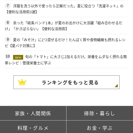
洋服を洗う以外で使ったら正解だった。夏に役立つ「洗濯ネット」の
7
【便利な活用術3選】
余った「結束バンド1本」が夏のお出かけに大活躍「組み合わせるだ
8
け」「かさばらない」【便利な活用術】
夏の「みそ汁」に2つ混ぜるだけ！たんぱく質や食物繊維も摂れるレシ
9
ピ【夏バテ対策に】
旬の「トマト」に大さじ2加えるだけ。栄養をムダなく摂れる簡
10
new
単レシピ｜管理栄養士に学ぶ
ランキングをもっと見る
家族・人間関係
掃除・暮らし
料理・グルメ
お金・学ぶ