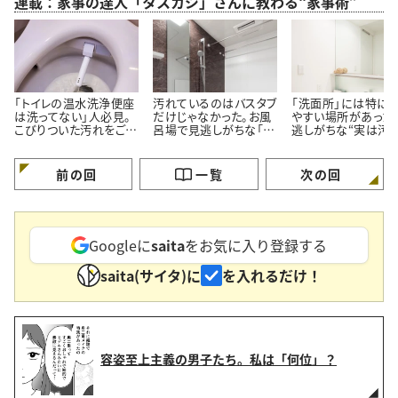
連載：家事の達人「タスカジ」さんに教わる“家事術”
「トイレの温水洗浄便座
汚れているのはバスタブ
「洗面所」には特に
は洗ってない」人必見。
だけじゃなかった。お風
やすい場所があった
こびりついた汚れをごっ
呂場で見逃しがちな「意
逃しがちな“実は汚
そり落とす“ノズル掃除
外と汚れている5つの場
いる4つの場所”とは
術”
所」とは
前の回
一覧
次の回
Googleに
saita
をお気に入り登録する
saita(サイタ)に
を入れるだけ！
容姿至上主義の男子たち。私は「何位」？