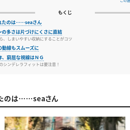
この
もくじ
たのは……seaさん
ンの多さは片づけにくさに直結
ら、しまいやすい収納にすることがコツ
の動線もスムーズに
作、窮屈な視線はＮＧ
のシンデレラフィットは要注意！
たのは……seaさん