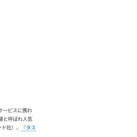
サービスに携わ
婦と呼ばれ人気
ンド社）、
『タス