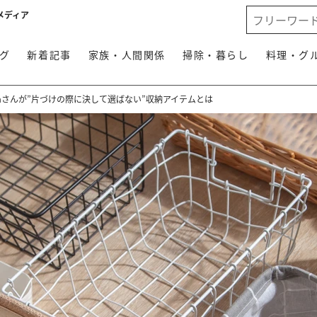
メディア
グ
新着記事
家族・人間関係
掃除・暮らし
料理・グ
aさんが”片づけの際に決して選ばない”収納アイテムとは