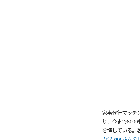
家事代行マッチ
り、今まで60
を博している。
カジ sea さん