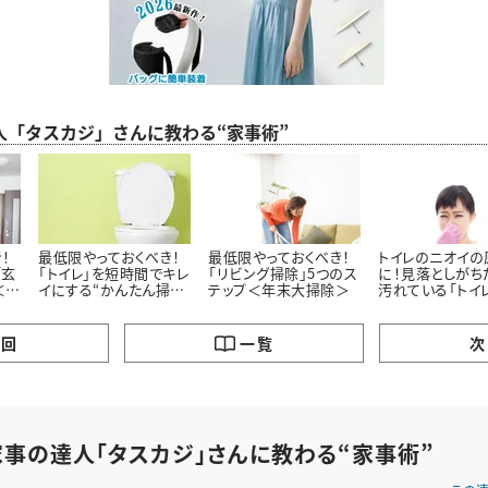
人「タスカジ」さんに教わる“家事術”
！
最低限やっておくべき！
最低限やっておくべき！
トイレのニオイの
「玄
「トイレ」を短時間でキレ
「リビング掃除」5つのス
に！見落としがち
＜年
イにする“かんたん掃除
テップ＜年末大掃除＞
汚れている「トイ
術”＜年末大掃除＞
除するべき場所」
の回
一覧
次
家事の達人「タスカジ」さんに教わる“家事術”