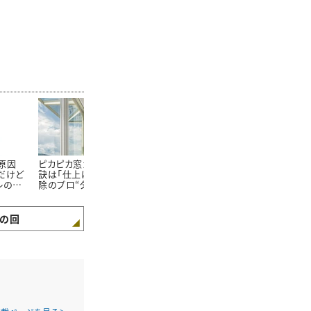
原因
ピカピカ窓ガラスの秘
実は食べかすや髪の毛
部屋全体がキ
だけど
訣は「仕上げ磨き」。掃
だらけ！掃除を忘れがち
えるテクニッ
レの掃
除のプロ“タスカジ流か
な「ソファのゴミが溜ま
プロが“必ず
んたん窓そうじ術”
りやすい場所」とは
掃除する場所
の回