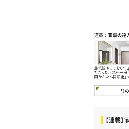
連載：家事の達
最低限やっておくべき
たまった汚れを一掃
関かんたん掃除術」
末大掃除＞
前
【連載】