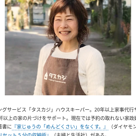
ングサービス「タスカジ」ハウスキーパー。20年以上家事代行
00軒以上の家の片づけをサポート。現在では予約の取れない家政
著書に
『家じゅうの「めんどくさい」をなくす。』
（ダイヤモ
のリセット 5 分の収納術』
（主婦と生活社）がある。