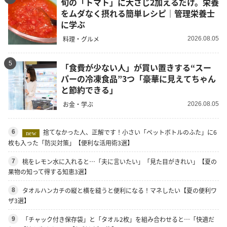
旬の「トマト」に大さじ2加えるだけ。栄養
をムダなく摂れる簡単レシピ｜管理栄養士
に学ぶ
料理・グルメ
2026.08.05
5
「食費が少ない人」が買い置きする“スー
パーの冷凍食品”3つ「豪華に見えてちゃん
と節約できる」
お金・学ぶ
2026.08.05
捨てなかった人、正解です！小さい「ペットボトルのふた」に6
6
new
枚も入った「防災対策」【便利な活用術3選】
桃をレモン水に入れると…「夫に言いたい」「見た目がきれい」【夏の
7
果物の知って得する知恵3選】
タオルハンカチの縦と横を縫うと便利になる！マネしたい【夏の便利ワ
8
ザ3選】
「チャック付き保存袋」と「タオル2枚」を組み合わせると…「快適だ
9