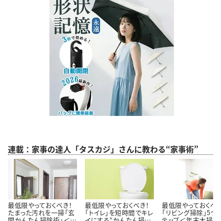
連載：家事の達人「タスカジ」さんに教わる“家事術”
最低限やっておくべき！
最低限やっておくべき！
最低限やっておくべき
たまった汚れを一掃「玄
「トイレ」を短時間でキレ
「リビング掃除」5つ
関かんたん掃除術」＜年
イにする“かんたん掃除
テップ＜年末大掃除