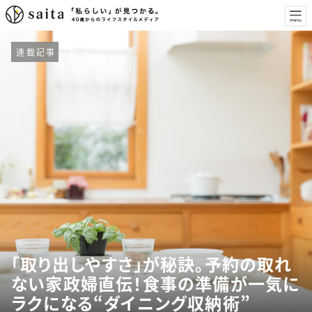
連載記事
「取り出しやすさ」が秘訣。予約の取れ
ない家政婦直伝！食事の準備が一気に
ラクになる“ダイニング収納術”