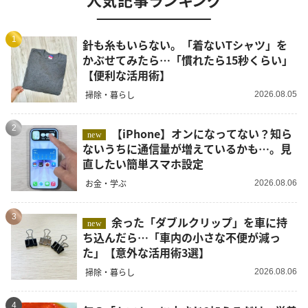
1
針も糸もいらない。「着ないTシャツ」を
かぶせてみたら…「慣れたら15秒くらい」
【便利な活用術】
掃除・暮らし
2026.08.05
2
【iPhone】オンになってない？知ら
new
ないうちに通信量が増えているかも…。見
直したい簡単スマホ設定
お金・学ぶ
2026.08.06
3
余った「ダブルクリップ」を車に持
new
ち込んだら…「車内の小さな不便が減っ
た」【意外な活用術3選】
掃除・暮らし
2026.08.06
4