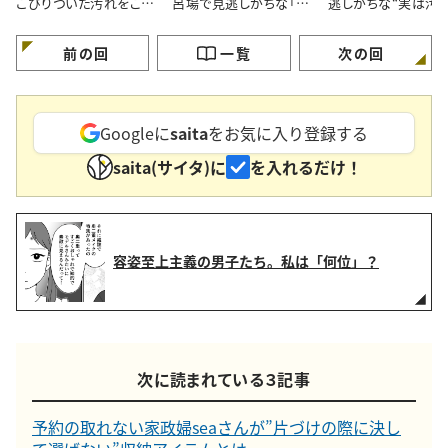
こびりついた汚れをごっ
呂場で見逃しがちな「意
逃しがちな“実は汚
そり落とす“ノズル掃除
外と汚れている5つの場
いる4つの場所”とは
術”
所」とは
前の回
一覧
次の回
Googleに
saita
をお気に入り登録する
saita(サイタ)に
を入れるだけ！
容姿至上主義の男子たち。私は「何位」？
次に読まれている３記事
予約の取れない家政婦seaさんが”片づけの際に決し