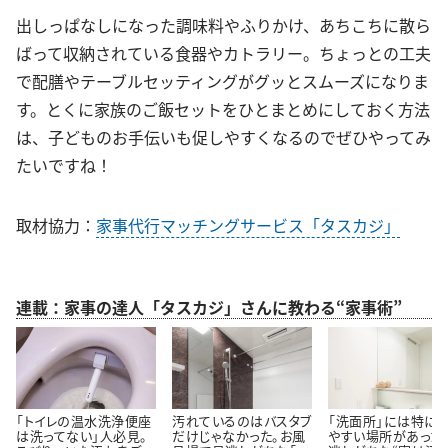
出しっぱなしになった調味料やふりかけ、あちこちに散ら
ばって収納されている食器やカトラリー。ちょっとの工夫
で配膳やテーブルセッティングがグッとスムーズになりま
す。とくに家族のご飯セットをひとまとめにしておく方法
は、子どものお手伝いも促しやすくなるのでぜひやってみ
たいですね！
取材協力：
家事代行マッチングサービス「タスカジ」
連載：家事の達人「タスカジ」さんに教わる“家事術”
「トイレの温水洗浄便座
汚れているのはバスタブ
「洗面所」には特に
は洗ってない」人必見。
だけじゃなかった。お風
やすい場所があった