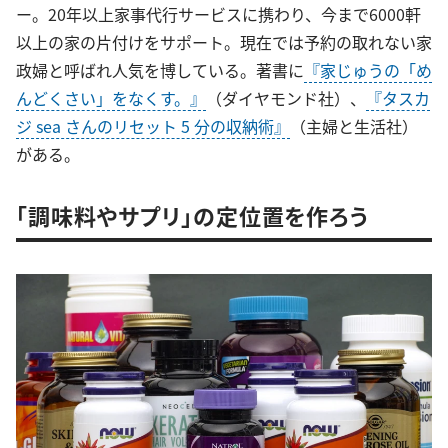
ー。20年以上家事代行サービスに携わり、今まで6000軒
以上の家の片付けをサポート。現在では予約の取れない家
政婦と呼ばれ人気を博している。著書に
『家じゅうの「め
んどくさい」をなくす。』
（ダイヤモンド社）、
『タスカ
ジ sea さんのリセット 5 分の収納術』
（主婦と生活社）
がある。
「調味料やサプリ」の定位置を作ろう