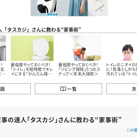
人「タスカジ」さんに教わる“家事術”
！
最低限やっておくべき！
最低限やっておくべき！
トイレのニオイの
「玄
「トイレ」を短時間でキレ
「リビング掃除」5つのス
に！見落としがち
＜年
イにする“かんたん掃除
テップ＜年末大掃除＞
汚れている「トイ
術”＜年末大掃除＞
除するべき場所」
の回
一覧
次
家事の達人「タスカジ」さんに教わる“家事術”
この