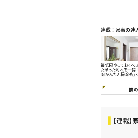
連載：家事の達
最低限やっておくべき
たまった汚れを一掃
関かんたん掃除術」
末大掃除＞
前
【連載】