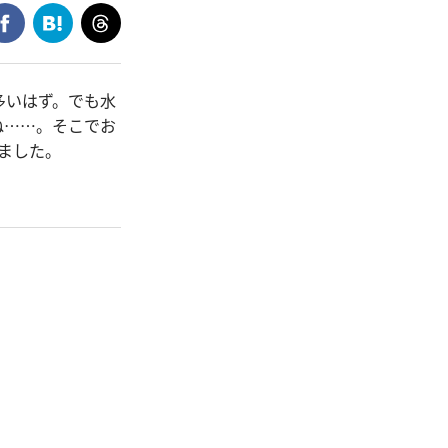
多いはず。でも水
ね……。そこでお
いました。