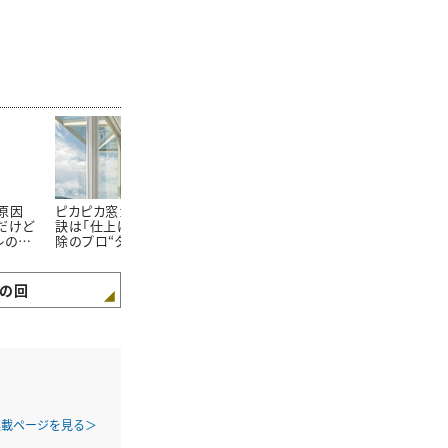
原因
ピカピカ窓ガラスの秘
実は食べかすや髪の毛
部屋全体がキ
だけど
訣は「仕上げ磨き」。掃
だらけ！掃除を忘れがち
えるテクニッ
レの掃
除のプロ“タスカジ流か
な「ソファのゴミが溜ま
プロが“必ず
んたん窓そうじ術”
りやすい場所」とは
掃除する場所
の回
連載ページを見る