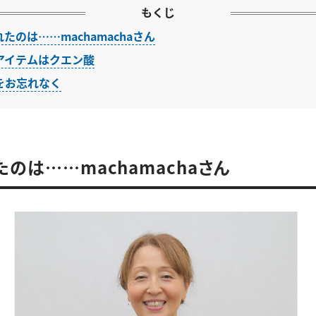
もくじ
たのは……machamachaさん
アイテムはクエン酸
をお忘れなく
たのは……machamachaさん