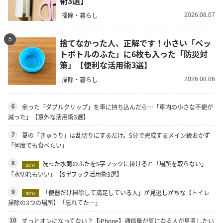
術3選】
掃除・暮らし
2026.08.07
5
捨てなかった人、正解です！小さい「ペッ
トボトルのふた」に6枚も入った「防災対
策」【便利な活用術3選】
掃除・暮らし
2026.08.06
余った「ダブルクリップ」を車に持ち込んだら…「車内の小さな不便が
6
減った」【意外な活用術3選】
夏の「きゅうり」は乱切りにするだけ。5分で完成するメイン級おかず
7
「何度でも食べたい」
洗った水筒のふたをS字フックに掛けると「場所を取らない」
8
new
「水切れもいい」【S字フック活用術3選】
「便器だけ掃除して満足している人」が見逃しがちな【トイレ
9
new
掃除の3つの場所】「忘れてた…」
ずっとオンになってない？【iPhone】通信量が気になる人が見直したい
10