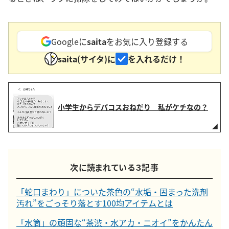
Googleに
saita
をお気に入り登録する
saita(サイタ)に
を入れるだけ！
小学生からデパコスおねだり 私がケチなの？
次に読まれている３記事
「蛇口まわり」についた茶色の“水垢・固まった洗剤
汚れ”をごっそり落とす100均アイテムとは
「水筒」の頑固な“茶渋・水アカ・ニオイ”をかんたん