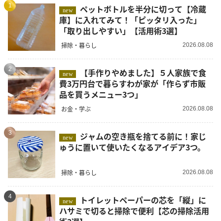
1
ペットボトルを半分に切って【冷蔵
new
庫】に入れてみて！「ピッタリ入った」
「取り出しやすい」【活用術3選】
掃除・暮らし
2026.08.08
2
【手作りやめました】５人家族で食
new
費3万円台で暮らすわが家が「作らず市販
品を買うメニュー3つ」
お金・学ぶ
2026.08.08
3
ジャムの空き瓶を捨てる前に！家じ
new
ゅうに置いて使いたくなるアイデア3つ。
掃除・暮らし
2026.08.08
4
トイレットペーパーの芯を「縦」に
new
ハサミで切ると掃除で便利【芯の掃除活用