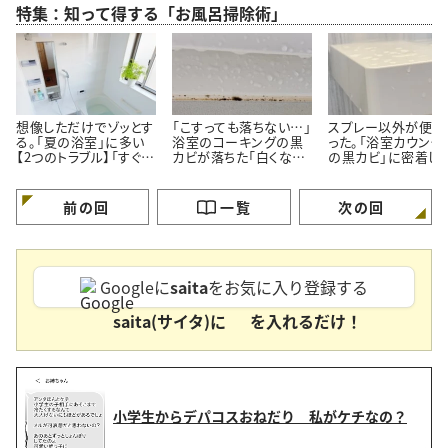
特集：知って得する「お風呂掃除術」
想像しただけでゾッとす
「こすっても落ちない…」
スプレー以外が便利
る。「夏の浴室」に多い
浴室のコーキングの黒
った。「浴室カウンタ
【2つのトラブル】「すぐ対
カビが落ちた「白くなっ
の黒カビ」に密着し
処する」
た」【プロが教える簡単
ルン【塗って15分の
掃除術】
掃除術】
前の回
一覧
次の回
Googleに
saita
をお気に入り登録する
saita(サイタ)に
を入れるだけ！
小学生からデパコスおねだり 私がケチなの？