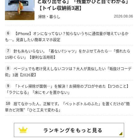
と取り出せる」「残量がひと目でわかる」
【トイレ収納術3選】
掃除・暮らし
2026.08.06
【iPhone】オンになってない？知らないうちに通信量が増えているか
6
も…。見直したい簡単スマホ設定
針も糸もいらない。「着ないTシャツ」をかぶせてみたら…「慣れたら
7
15秒くらい」【便利な活用術】
ベージュでも老け見えしないコツは？大人が真似したい「垢抜けコーデ
8
術」3選【2026夏】
「トイレ掃除が面倒…」を解決！お掃除のプロがやめた【3つのこと】
9
「ラクになる」「床にモノを置かない」
捨てなかった人、正解です。「ペットボトルのふた」を置くだけの"簡
10
単カビ対策"「ひと工夫で変わる」
ランキングをもっと見る