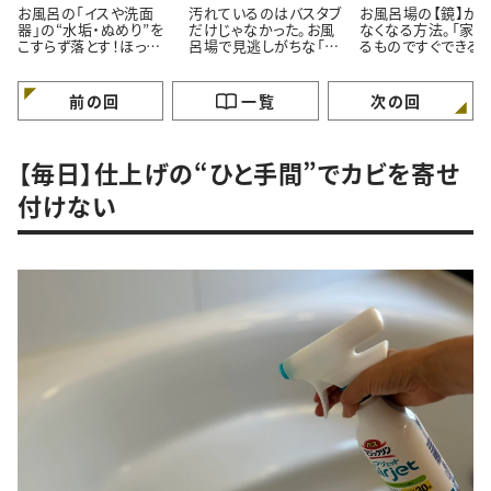
お風呂の「イスや洗面
汚れているのはバスタブ
お風呂場の【鏡】が
器」の“水垢・ぬめり”を
だけじゃなかった。お風
なくなる方法。「家に
こすらず落とす！ほった
呂場で見逃しがちな「意
るものですぐできる！
らかし掃除術
外と汚れている5つの場
「お風呂入りながら
所」とは
いんだ…」
前の回
一覧
次の回
【毎日】仕上げの“ひと手間”でカビを寄せ
付けない