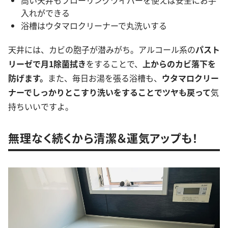
高い天井もフローリングワイパーを使えば安全にお手
入れができる
浴槽はウタマロクリーナーで丸洗いする
天井には、カビの胞子が潜みがち。アルコール系の
パスト
リーゼで月1除菌拭き
をすることで、
上からのカビ落下を
防げます。
また、毎日お湯を張る浴槽も、
ウタマロクリー
ナーでしっかりとこすり洗いをすることでツヤも戻って
気
持ちいいですよ。
無理なく続くから清潔＆運気アップも！