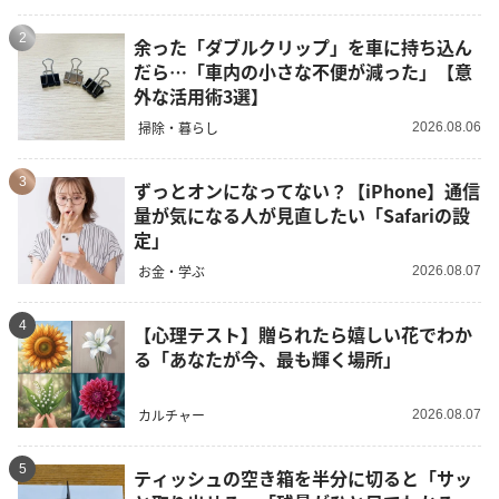
2
余った「ダブルクリップ」を車に持ち込ん
だら…「車内の小さな不便が減った」【意
外な活用術3選】
掃除・暮らし
2026.08.06
3
ずっとオンになってない？【iPhone】通信
量が気になる人が見直したい「Safariの設
定」
お金・学ぶ
2026.08.07
4
【心理テスト】贈られたら嬉しい花でわか
る「あなたが今、最も輝く場所」
カルチャー
2026.08.07
5
ティッシュの空き箱を半分に切ると「サッ