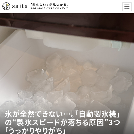
氷が全然できない…。「自動製氷機」
の“製氷スピードが落ちる原因”3つ
「うっかりやりがち」