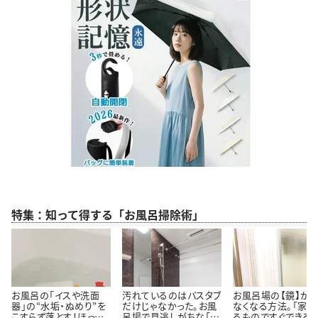
特集：知って得する「お風呂掃除術」
お風呂の「イスや洗面
汚れているのはバスタブ
お風呂場の【鏡】が
器」の“水垢・ぬめり”を
だけじゃなかった。お風
なくなる方法。「家に
こすらず落とす！ほった
呂場で見逃しがちな「意
るものですぐできる！