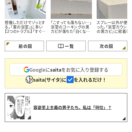
想像しただけでゾッとす
「こすっても落ちない…」
スプレー以外が便利
る。「夏の浴室」に多い
浴室のコーキングの黒
った。「浴室カウンタ
【2つのトラブル】「すぐ対
カビが落ちた「白くなっ
の黒カビ」に密着し
処する」
た」【プロが教える簡単
ルン【塗って15分の
掃除術】
掃除術】
前の回
一覧
次の回
Googleに
saita
をお気に入り登録する
saita(サイタ)に
を入れるだけ！
容姿至上主義の男子たち。私は「何位」？