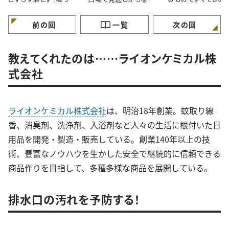
らかし掃除術
外と汚れている5つの場
「お風呂入りながら
所」とは
いんだ…」
前の回
一覧
次の回
教えてくれたのは……ライオンケミカル株
式会社
ライオンケミカル株式会社
は、明治18年創業。蚊取り線
香、消臭剤、洗浄剤、入浴剤など人々の生活に根付いた日
用品を開発・製造・販売している。創業140年以上の技
術、豊富なノウハウを生かした安全で継続的に信頼できる
商品作りを目指して、多種多様な商品を展開している。
排水口の汚れを予防する！