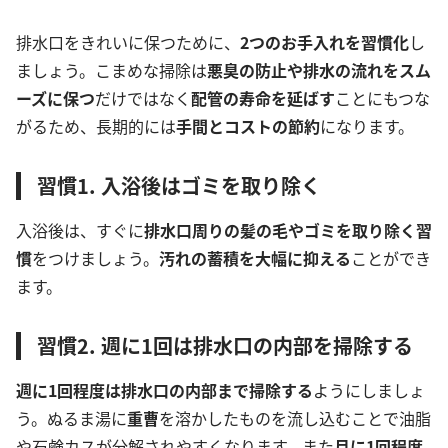
排水口をきれいに保つために、
2つのお手入れを習慣化
し
ましょう。こまめな掃除は
悪臭の防止や排水の流れをスム
ーズに保つ
だけではなく
配管の寿命を延ばす
ことにもつな
がるため、長期的には
手間
とコストの節約
になります。
習慣1. 入浴後はゴミを取り除く
入浴後は、すぐに
排水口周りの髪の毛やゴミを取り除く習
慣
をつけましょう。
汚れの蓄積を大幅に抑える
ことができ
ます。
習慣2. 週に1回は排水口の内部を掃除する
週に1回程度は排水口の内部まで掃除する
ようにしましょ
う。ぬるま湯に
重曹
を溶かしたものを流し込むことで油脂
や石鹸カスが分解されやすくなります。また
月に1回程度