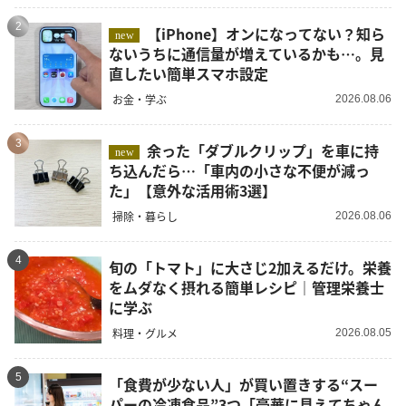
2
【iPhone】オンになってない？知ら
new
ないうちに通信量が増えているかも…。見
直したい簡単スマホ設定
お金・学ぶ
2026.08.06
3
余った「ダブルクリップ」を車に持
new
ち込んだら…「車内の小さな不便が減っ
た」【意外な活用術3選】
掃除・暮らし
2026.08.06
4
旬の「トマト」に大さじ2加えるだけ。栄養
をムダなく摂れる簡単レシピ｜管理栄養士
に学ぶ
料理・グルメ
2026.08.05
5
「食費が少ない人」が買い置きする“スー
パーの冷凍食品”3つ「豪華に見えてちゃん