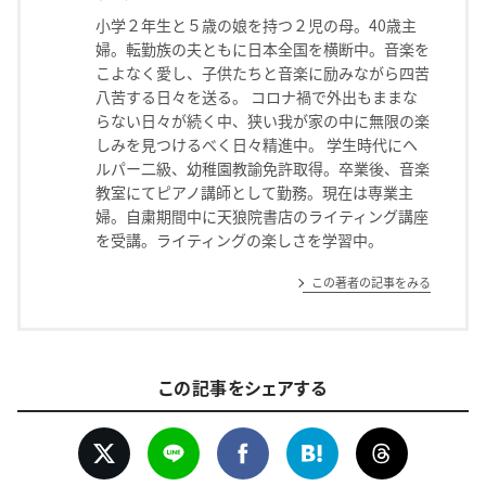
小学２年生と５歳の娘を持つ２児の母。40歳主
婦。転勤族の夫ともに日本全国を横断中。音楽を
こよなく愛し、子供たちと音楽に励みながら四苦
八苦する日々を送る。 コロナ禍で外出もままな
らない日々が続く中、狭い我が家の中に無限の楽
しみを見つけるべく日々精進中。 学生時代にヘ
ルパー二級、幼稚園教諭免許取得。卒業後、音楽
教室にてピアノ講師として勤務。現在は専業主
婦。自粛期間中に天狼院書店のライティング講座
を受講。ライティングの楽しさを学習中。
この著者の記事をみる
この記事をシェアする