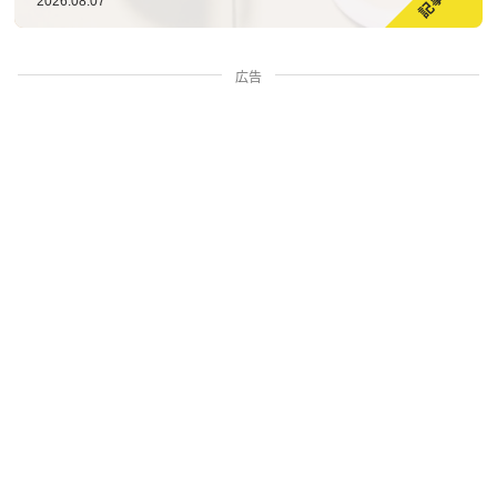
2026.08.07
広告
家族・人間関係
掃除・暮らし
料理・グルメ
お金・学ぶ