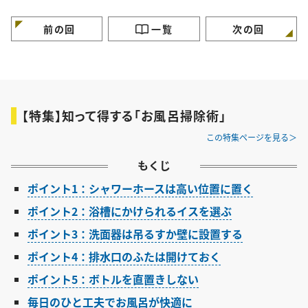
らかし掃除術
外と汚れている5つの場
「お風呂入りながら
所」とは
いんだ…」
前の回
一覧
次の回
【特集】知って得する「お風呂掃除術」
この特集ページを見る
もくじ
ポイント1：シャワーホースは高い位置に置く
ポイント2：浴槽にかけられるイスを選ぶ
ポイント3：洗面器は吊るすか壁に設置する
ポイント4：排水口のふたは開けておく
ポイント5：ボトルを直置きしない
毎日のひと工夫でお風呂が快適に