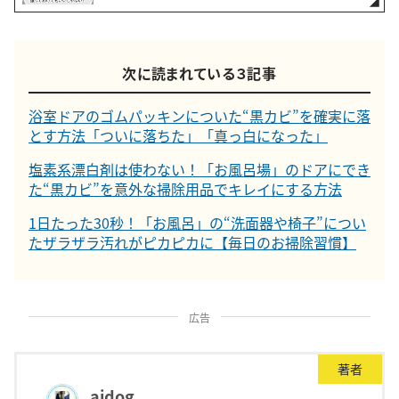
次に読まれている３記事
浴室ドアのゴムパッキンについた“黒カビ”を確実に落
とす方法「ついに落ちた」「真っ白になった」
塩素系漂白剤は使わない！「お風呂場」のドアにでき
た“黒カビ”を意外な掃除用品でキレイにする方法
1日たった30秒！「お風呂」の“洗面器や椅子”につい
たザラザラ汚れがピカピカに【毎日のお掃除習慣】
広告
著者
aidog