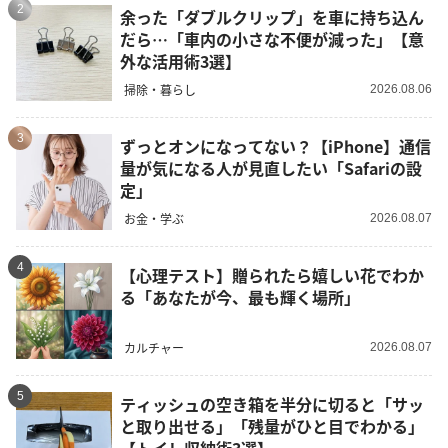
2
余った「ダブルクリップ」を車に持ち込ん
だら…「車内の小さな不便が減った」【意
外な活用術3選】
掃除・暮らし
2026.08.06
3
ずっとオンになってない？【iPhone】通信
量が気になる人が見直したい「Safariの設
定」
お金・学ぶ
2026.08.07
4
【心理テスト】贈られたら嬉しい花でわか
る「あなたが今、最も輝く場所」
カルチャー
2026.08.07
5
ティッシュの空き箱を半分に切ると「サッ
と取り出せる」「残量がひと目でわかる」
【トイレ収納術3選】