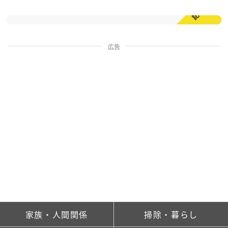
気づけば槽の裏にびっしり。夏に増える「黒いカ
ス」の正体と2種類のお手入れ術｜洗濯のプロ
解説
2026.08.09