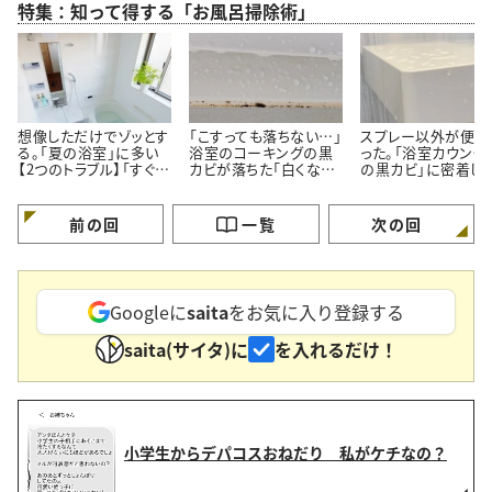
特集：知って得する「お風呂掃除術」
想像しただけでゾッとす
「こすっても落ちない…」
スプレー以外が便利
る。「夏の浴室」に多い
浴室のコーキングの黒
った。「浴室カウンタ
【2つのトラブル】「すぐ対
カビが落ちた「白くなっ
の黒カビ」に密着し
処する」
た」【プロが教える簡単
ルン【塗って15分の
掃除術】
掃除術】
前の回
一覧
次の回
Googleに
saita
をお気に入り登録する
saita(サイタ)に
を入れるだけ！
小学生からデパコスおねだり 私がケチなの？