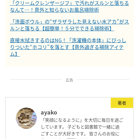
「クリームクレンザージフ」で汚れがスルンと落ちる
なんて…！意外と知らないお風呂掃除術
「洗面ボウル」の“ザラザラした見えない水アカ”がス
ルンと落ちる【超簡単！５分でできる掃除術】
直接水拭きするのはNG！「洗濯機の本体」にびっし
りついた“ホコリ”を落とす【意外過ぎる掃除アイテ
ム】
広告
著者
ayako
「笑顔になるように」を大切に毎日を過ご
しています。 子どもと図書館で一緒に過
ごすことが大好きです。 皆さんのお役に