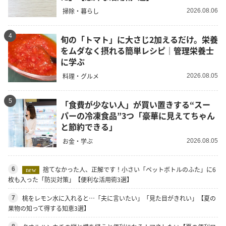
掃除・暮らし
2026.08.06
4
旬の「トマト」に大さじ2加えるだけ。栄養
をムダなく摂れる簡単レシピ｜管理栄養士
に学ぶ
料理・グルメ
2026.08.05
5
「食費が少ない人」が買い置きする“スー
パーの冷凍食品”3つ「豪華に見えてちゃん
と節約できる」
お金・学ぶ
2026.08.05
捨てなかった人、正解です！小さい「ペットボトルのふた」に6
6
new
枚も入った「防災対策」【便利な活用術3選】
桃をレモン水に入れると…「夫に言いたい」「見た目がきれい」【夏の
7
果物の知って得する知恵3選】