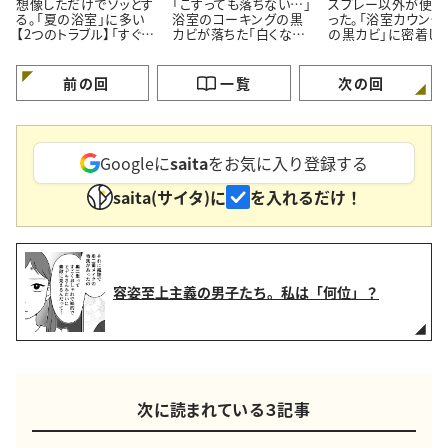
想像しただけでゾッとす
「こすっても落ちない…」
スプレー以外が便利
る。「夏の浴室」に多い
浴室のコーキングの黒
った。「浴室カウンタ
【2つのトラブル】「すぐ対
カビが落ちた「白くなっ
の黒カビ」に密着し
処する」
た」【プロが教える簡単
ルン【塗って15分の
掃除術】
掃除術】
前の回
一覧
次の回
Googleに
saita
をお気に入り登録する
saita(サイタ)に
を入れるだけ！
容姿至上主義の男子たち。私は「何位」？
次に読まれている３記事