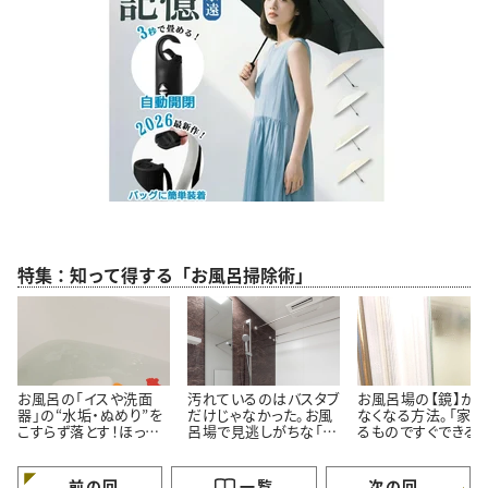
特集：知って得する「お風呂掃除術」
お風呂の「イスや洗面
汚れているのはバスタブ
お風呂場の【鏡】が
器」の“水垢・ぬめり”を
だけじゃなかった。お風
なくなる方法。「家に
こすらず落とす！ほった
呂場で見逃しがちな「意
るものですぐできる！
らかし掃除術
外と汚れている5つの場
「お風呂入りながら
所」とは
いんだ…」
前の回
一覧
次の回