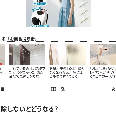
する「お風呂掃除術」
面
汚れているのはバスタブ
お風呂場の【鏡】が曇ら
「お風呂場」がい
”を
だけじゃなかった。お風
なくなる方法。「家にあ
レイな人がやって
た
呂場で見逃しがちな「意
るものですぐできる！」
る“浴室お手入れ
外と汚れている5つの場
「お風呂入りながらでい
所」とは
いんだ…」
の回
一覧
次
除しないとどうなる？