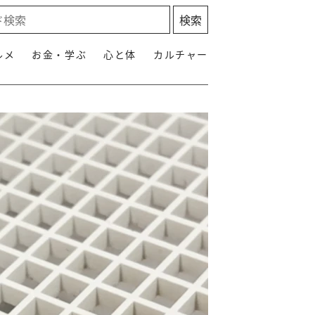
ルメ
お金・学ぶ
心と体
カルチャー
」