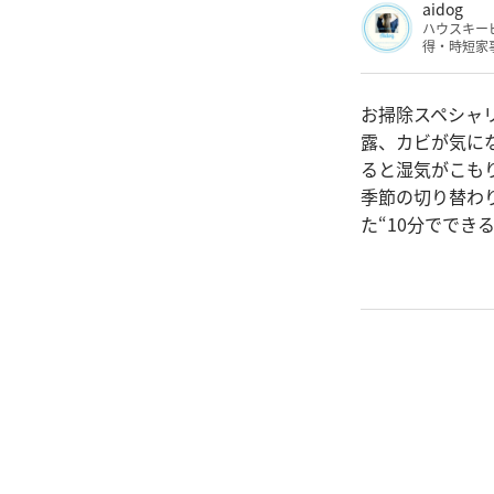
aidog
ハウスキー
得・時短家
お掃除スペシャリ
露、カビが気に
ると湿気がこも
季節の切り替わ
た“10分ででき