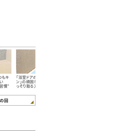
つもキ
「浴室ドアのゴムパッキ
「浴室のドア」に生え
「お風呂の排
い
ン」の頑固な黒カビをご
る“謎のカリカリ汚
掃除は損。浴
習慣”
っそり取る方法【知って
れ”をごっそり落とす方
な人の【知っ
得する掃除術】
法【知って得する掃除
浴後のお手入
術】
の回