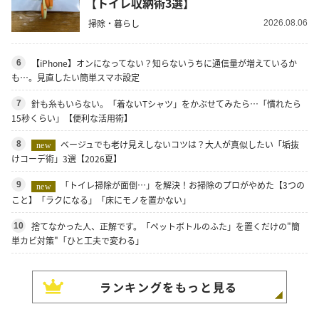
【トイレ収納術3選】
掃除・暮らし
2026.08.06
【iPhone】オンになってない？知らないうちに通信量が増えているか
6
も…。見直したい簡単スマホ設定
針も糸もいらない。「着ないTシャツ」をかぶせてみたら…「慣れたら
7
15秒くらい」【便利な活用術】
ベージュでも老け見えしないコツは？大人が真似したい「垢抜
8
new
けコーデ術」3選【2026夏】
「トイレ掃除が面倒…」を解決！お掃除のプロがやめた【3つの
9
new
こと】「ラクになる」「床にモノを置かない」
捨てなかった人、正解です。「ペットボトルのふた」を置くだけの"簡
10
単カビ対策"「ひと工夫で変わる」
ランキングをもっと見る