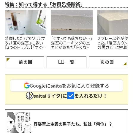
特集：知って得する「お風呂掃除術」
想像しただけでゾッとす
「こすっても落ちない…」
スプレー以外が便利
る。「夏の浴室」に多い
浴室のコーキングの黒
った。「浴室カウンタ
【2つのトラブル】「すぐ対
カビが落ちた「白くなっ
の黒カビ」に密着し
処する」
た」【プロが教える簡単
ルン【塗って15分の
掃除術】
掃除術】
前の回
一覧
次の回
Googleに
saita
をお気に入り登録する
saita(サイタ)に
を入れるだけ！
容姿至上主義の男子たち。私は「何位」？