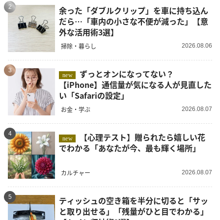
2
余った「ダブルクリップ」を車に持ち込ん
だら…「車内の小さな不便が減った」【意
外な活用術3選】
掃除・暮らし
2026.08.06
3
ずっとオンになってない？
new
【iPhone】通信量が気になる人が見直した
い「Safariの設定」
お金・学ぶ
2026.08.07
4
【心理テスト】贈られたら嬉しい花
new
でわかる「あなたが今、最も輝く場所」
カルチャー
2026.08.07
5
ティッシュの空き箱を半分に切ると「サッ
と取り出せる」「残量がひと目でわかる」