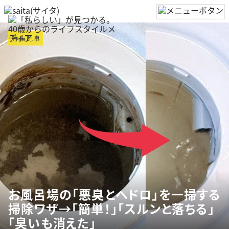
特集記事
お風呂場の「悪臭とヘドロ」を一掃する
掃除ワザ→「簡単！」「スルンと落ちる」
「臭いも消えた」