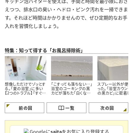
キッチン泡ハイターを使えば、手間と時間を最小限におさ
えつつ、排水口の臭い・ヘドロ・ピンク汚れを一掃できま
す。それほど時間はかかりませんので、ぜひ定期的なお手
入れを習慣化しましょう。
特集：知って得する「お風呂掃除術」
想像しただけでゾッとす
「こすっても落ちない…」
スプレー以外が便利
る。「夏の浴室」に多い
浴室のコーキングの黒
った。「浴室カウンタ
【2つのトラブル】「すぐ対
カビが落ちた「白くなっ
の黒カビ」に密着し
処する」
た」【プロが教える簡単
ルン【塗って15分の
掃除術】
掃除術】
前の回
一覧
次の回
Googleに
saita
をお気に入り登録する