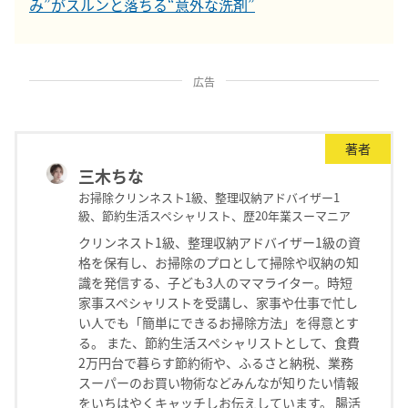
み”がスルンと落ちる“意外な洗剤”
広告
著者
三木ちな
お掃除クリンネスト1級、整理収納アドバイザー1
級、節約生活スペシャリスト、歴20年業スーマニア
クリンネスト1級、整理収納アドバイザー1級の資
格を保有し、お掃除のプロとして掃除や収納の知
識を発信する、子ども3人のママライター。時短
家事スペシャリストを受講し、家事や仕事で忙し
い人でも「簡単にできるお掃除方法」を得意とす
る。 また、節約生活スペシャリストとして、食費
2万円台で暮らす節約術や、ふるさと納税、業務
スーパーのお買い物術などみんなが知りたい情報
をいちはやくキャッチしお伝えしています。 腸活