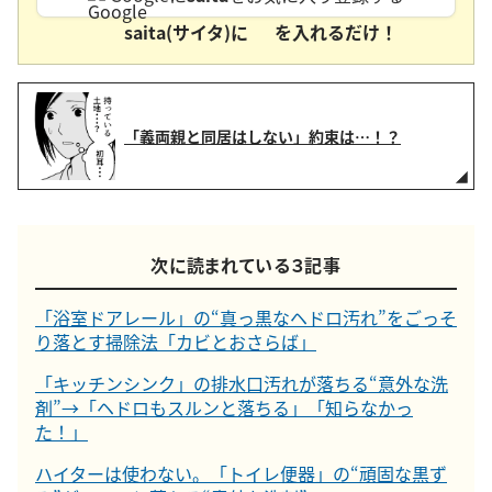
saita(サイタ)に
を入れるだけ！
「義両親と同居はしない」約束は…！？
次に読まれている３記事
「浴室ドアレール」の“真っ黒なヘドロ汚れ”をごっそ
り落とす掃除法「カビとおさらば」
「キッチンシンク」の排水口汚れが落ちる“意外な洗
剤”→「ヘドロもスルンと落ちる」「知らなかっ
た！」
ハイターは使わない。「トイレ便器」の“頑固な黒ず