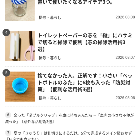
置いて使いたくなるアイデア3つ。
掃除・暮らし
2026.08.08
4
トイレットペーパーの芯を「縦」にハサミ
で切ると掃除で便利【芯の掃除活用術3
選】
掃除・暮らし
2026.08.07
5
捨てなかった人、正解です！小さい「ペッ
トボトルのふた」に6枚も入った「防災対
策」【便利な活用術3選】
掃除・暮らし
2026.08.06
余った「ダブルクリップ」を車に持ち込んだら…「車内の小さな不便が
6
減った」【意外な活用術3選】
夏の「きゅうり」は乱切りにするだけ。5分で完成するメイン級おかず
7
「何度でも食べたい」