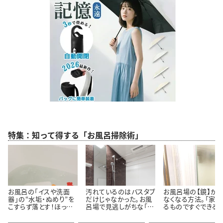
特集：知って得する「お風呂掃除術」
お風呂の「イスや洗面
汚れているのはバスタブ
お風呂場の【鏡】が
器」の“水垢・ぬめり”を
だけじゃなかった。お風
なくなる方法。「家に
こすらず落とす！ほった
呂場で見逃しがちな「意
るものですぐできる！
らかし掃除術
外と汚れている5つの場
「お風呂入りながら
所」とは
いんだ…」