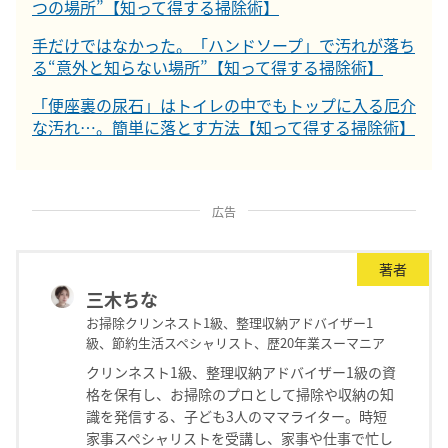
つの場所”【知って得する掃除術】
手だけではなかった。「ハンドソープ」で汚れが落ち
る“意外と知らない場所”【知って得する掃除術】
「便座裏の尿石」はトイレの中でもトップに入る厄介
な汚れ…。簡単に落とす方法【知って得する掃除術】
広告
著者
三木ちな
お掃除クリンネスト1級、整理収納アドバイザー1
級、節約生活スペシャリスト、歴20年業スーマニア
クリンネスト1級、整理収納アドバイザー1級の資
格を保有し、お掃除のプロとして掃除や収納の知
識を発信する、子ども3人のママライター。時短
家事スペシャリストを受講し、家事や仕事で忙し