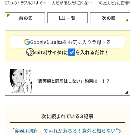
【2つのトラブル】「すぐ対
カビが落ちた「白くなっ
の黒カビ」に密着し
処する」
た」【プロが教える簡単
ルン【塗って15分の
掃除術】
掃除術】
前の回
一覧
次の回
Googleに
saita
をお気に入り登録する
saita(サイタ)に
を入れるだけ！
「義両親と同居はしない」約束は…！？
次に読まれている３記事
「食器用洗剤」で汚れが落ちる！意外と知らない“3