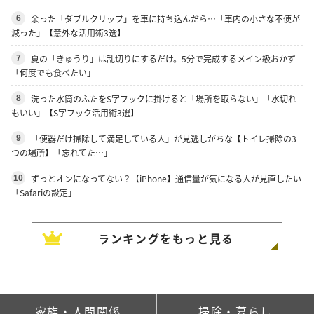
余った「ダブルクリップ」を車に持ち込んだら…「車内の小さな不便が
6
減った」【意外な活用術3選】
夏の「きゅうり」は乱切りにするだけ。5分で完成するメイン級おかず
7
「何度でも食べたい」
洗った水筒のふたをS字フックに掛けると「場所を取らない」「水切れ
8
もいい」【S字フック活用術3選】
「便器だけ掃除して満足している人」が見逃しがちな【トイレ掃除の3
9
つの場所】「忘れてた…」
ずっとオンになってない？【iPhone】通信量が気になる人が見直したい
10
「Safariの設定」
ランキングをもっと見る
家族・人間関係
掃除・暮らし