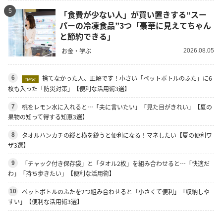
5
「食費が少ない人」が買い置きする“スー
パーの冷凍食品”3つ「豪華に見えてちゃん
と節約できる」
お金・学ぶ
2026.08.05
捨てなかった人、正解です！小さい「ペットボトルのふた」に6
6
new
枚も入った「防災対策」【便利な活用術3選】
桃をレモン水に入れると…「夫に言いたい」「見た目がきれい」【夏の
7
果物の知って得する知恵3選】
タオルハンカチの縦と横を縫うと便利になる！マネしたい【夏の便利ワ
8
ザ3選】
「チャック付き保存袋」と「タオル2枚」を組み合わせると…「快適だ
9
わ」「持ち歩きたい」【便利な活用術】
ペットボトルのふたを2つ組み合わせると「小さくて便利」「収納しや
10
すい」【便利な活用術3選】