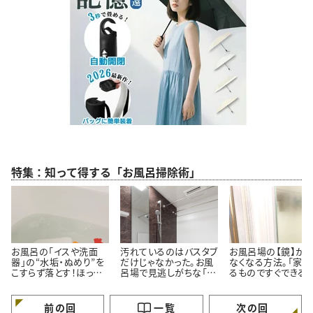
特集：知って得する「お風呂掃除術」
お風呂の「イスや洗面
汚れているのはバスタブ
お風呂場の【鏡】が
器」の“水垢・ぬめり”を
だけじゃなかった。お風
なくなる方法。「家に
こすらず落とす！ほった
呂場で見逃しがちな「意
るものですぐできる！
らかし掃除術
外と汚れている5つの場
「お風呂入りながら
所」とは
いんだ…」
前の回
一覧
次の回