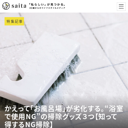
特集記事
かえって「お風呂場」が劣化する。“浴室
で使用NG”の掃除グッズ３つ【知って
得するNG掃除】