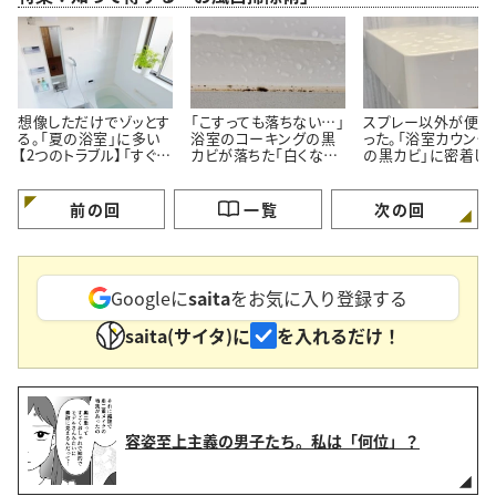
想像しただけでゾッとす
「こすっても落ちない…」
スプレー以外が便利
る。「夏の浴室」に多い
浴室のコーキングの黒
った。「浴室カウンタ
【2つのトラブル】「すぐ対
カビが落ちた「白くなっ
の黒カビ」に密着し
処する」
た」【プロが教える簡単
ルン【塗って15分の
掃除術】
掃除術】
前の回
一覧
次の回
Googleに
saita
をお気に入り登録する
saita(サイタ)に
を入れるだけ！
容姿至上主義の男子たち。私は「何位」？