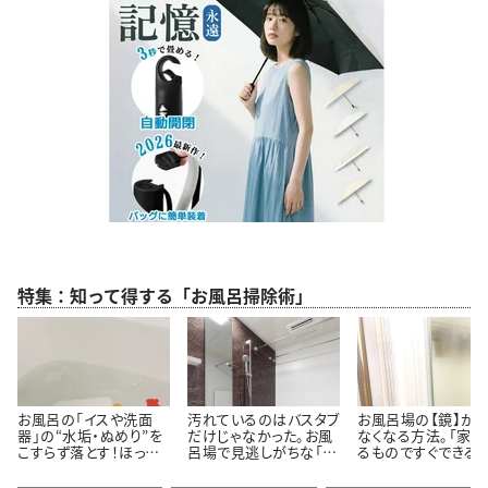
特集：知って得する「お風呂掃除術」
お風呂の「イスや洗面
汚れているのはバスタブ
お風呂場の【鏡】が
器」の“水垢・ぬめり”を
だけじゃなかった。お風
なくなる方法。「家に
こすらず落とす！ほった
呂場で見逃しがちな「意
るものですぐできる！
らかし掃除術
外と汚れている5つの場
「お風呂入りながら
所」とは
いんだ…」