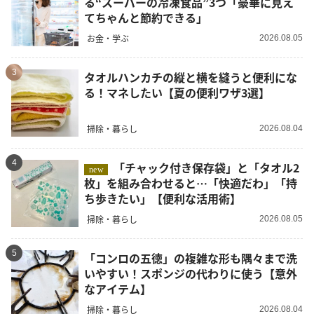
る“スーパーの冷凍食品”3つ「豪華に見え
てちゃんと節約できる」
お金・学ぶ
2026.08.05
3
タオルハンカチの縦と横を縫うと便利にな
る！マネしたい【夏の便利ワザ3選】
掃除・暮らし
2026.08.04
4
「チャック付き保存袋」と「タオル2
new
枚」を組み合わせると…「快適だわ」「持
ち歩きたい」【便利な活用術】
掃除・暮らし
2026.08.05
5
「コンロの五徳」の複雑な形も隅々まで洗
いやすい！スポンジの代わりに使う【意外
なアイテム】
掃除・暮らし
2026.08.04