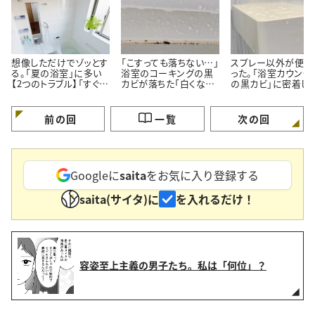
想像しただけでゾッとす
「こすっても落ちない…」
スプレー以外が便利
る。「夏の浴室」に多い
浴室のコーキングの黒
った。「浴室カウンタ
【2つのトラブル】「すぐ対
カビが落ちた「白くなっ
の黒カビ」に密着し
処する」
た」【プロが教える簡単
ルン【塗って15分の
掃除術】
掃除術】
前の回
一覧
次の回
Googleに
saita
をお気に入り登録する
saita(サイタ)に
を入れるだけ！
容姿至上主義の男子たち。私は「何位」？