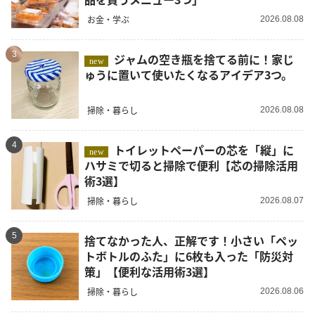
お金・学ぶ
2026.08.08
3
ジャムの空き瓶を捨てる前に！家じ
new
ゅうに置いて使いたくなるアイデア3つ。
掃除・暮らし
2026.08.08
4
トイレットペーパーの芯を「縦」に
new
ハサミで切ると掃除で便利【芯の掃除活用
術3選】
掃除・暮らし
2026.08.07
5
捨てなかった人、正解です！小さい「ペッ
トボトルのふた」に6枚も入った「防災対
策」【便利な活用術3選】
掃除・暮らし
2026.08.06