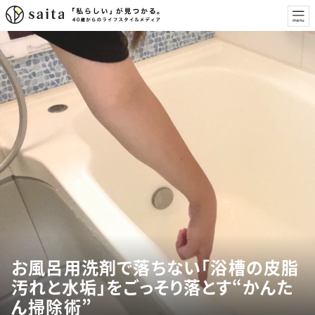
お風呂用洗剤で落ちない「浴槽の皮脂
汚れと水垢」をごっそり落とす“かんた
ん掃除術”