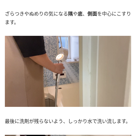
ざらつきやぬめりの気になる
隅
や
底
、
側面
を中心にこすり
ます。
最後に洗剤が残らないよう、しっかり水で洗い流します。