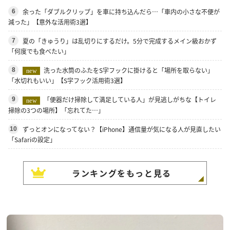
余った「ダブルクリップ」を車に持ち込んだら…「車内の小さな不便が
6
減った」【意外な活用術3選】
夏の「きゅうり」は乱切りにするだけ。5分で完成するメイン級おかず
7
「何度でも食べたい」
洗った水筒のふたをS字フックに掛けると「場所を取らない」
8
new
「水切れもいい」【S字フック活用術3選】
「便器だけ掃除して満足している人」が見逃しがちな【トイレ
9
new
掃除の3つの場所】「忘れてた…」
ずっとオンになってない？【iPhone】通信量が気になる人が見直したい
10
「Safariの設定」
ランキングをもっと見る