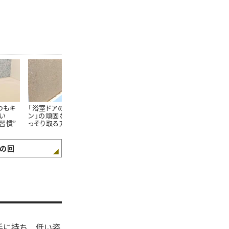
つもキ
「浴室ドアのゴムパッキ
「浴室のドア」に生え
「お風呂の排
い
ン」の頑固な黒カビをご
る“謎のカリカリ汚
掃除は損。浴
習慣”
っそり取る方法【知って
れ”をごっそり落とす方
な人の【知っ
得する掃除術】
法【知って得する掃除
浴後のお手入
術】
の回
手に持ち、低い姿