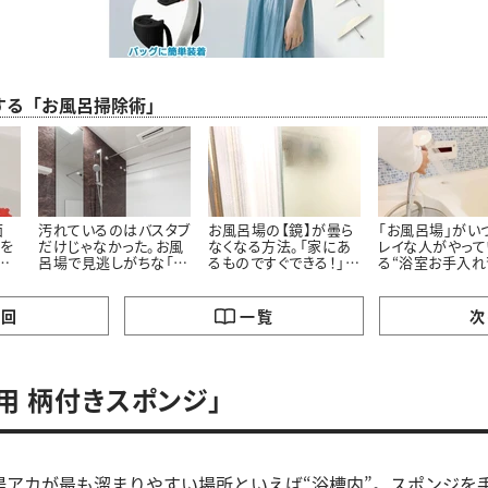
する「お風呂掃除術」
面
汚れているのはバスタブ
お風呂場の【鏡】が曇ら
「お風呂場」がい
”を
だけじゃなかった。お風
なくなる方法。「家にあ
レイな人がやって
た
呂場で見逃しがちな「意
るものですぐできる！」
る“浴室お手入れ
外と汚れている5つの場
「お風呂入りながらでい
所」とは
いんだ…」
の回
一覧
次
呂用 柄付きスポンジ」
湯アカが最も溜まりやすい場所といえば“浴槽内”。スポンジを