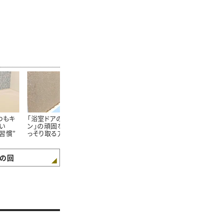
つもキ
「浴室ドアのゴムパッキ
「浴室のドア」に生え
「お風呂の排
い
ン」の頑固な黒カビをご
る“謎のカリカリ汚
掃除は損。浴
習慣”
っそり取る方法【知って
れ”をごっそり落とす方
な人の【知っ
得する掃除術】
法【知って得する掃除
浴後のお手入
術】
の回