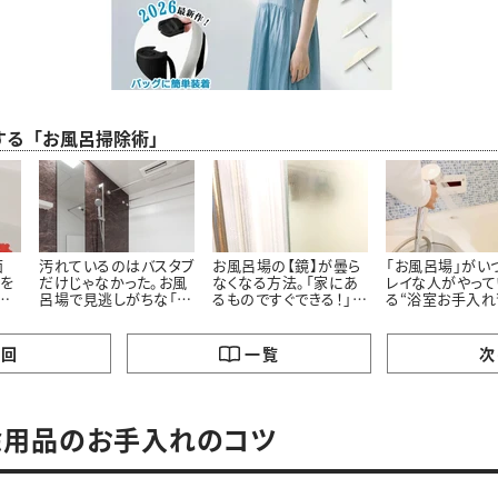
する「お風呂掃除術」
面
汚れているのはバスタブ
お風呂場の【鏡】が曇ら
「お風呂場」がい
”を
だけじゃなかった。お風
なくなる方法。「家にあ
レイな人がやって
た
呂場で見逃しがちな「意
るものですぐできる！」
る“浴室お手入れ
外と汚れている5つの場
「お風呂入りながらでい
所」とは
いんだ…」
の回
一覧
次
除用品のお手入れのコツ