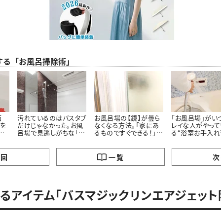
する「お風呂掃除術」
面
汚れているのはバスタブ
お風呂場の【鏡】が曇ら
「お風呂場」がい
”を
だけじゃなかった。お風
なくなる方法。「家にあ
レイな人がやって
た
呂場で見逃しがちな「意
るものですぐできる！」
る“浴室お手入れ
外と汚れている5つの場
「お風呂入りながらでい
所」とは
いんだ…」
の回
一覧
次
るアイテム「バスマジックリンエアジェット