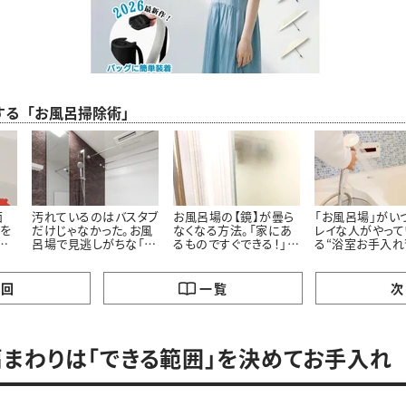
する「お風呂掃除術」
面
汚れているのはバスタブ
お風呂場の【鏡】が曇ら
「お風呂場」がい
”を
だけじゃなかった。お風
なくなる方法。「家にあ
レイな人がやって
た
呂場で見逃しがちな「意
るものですぐできる！」
る“浴室お手入れ
外と汚れている5つの場
「お風呂入りながらでい
所」とは
いんだ…」
の回
一覧
次
まわりは「できる範囲」を決めてお手入れ