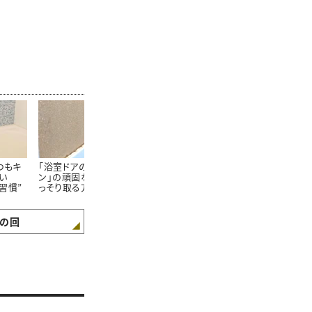
つもキ
「浴室ドアのゴムパッキ
「浴室のドア」に生え
「お風呂の排
い
ン」の頑固な黒カビをご
る“謎のカリカリ汚
掃除は損。浴
習慣”
っそり取る方法【知って
れ”をごっそり落とす方
な人の【知っ
得する掃除術】
法【知って得する掃除
浴後のお手入
術】
の回