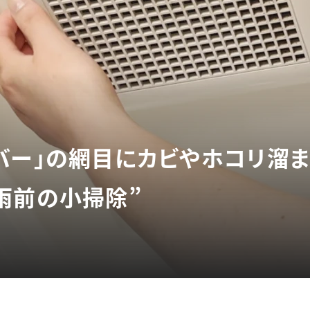
バー」の網目にカビやホコリ溜ま
雨前の小掃除”