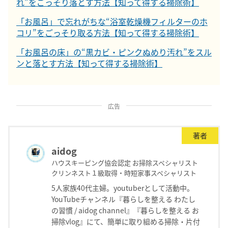
れ”をごっそり落とす方法【知って得する掃除術】
「お風呂」で忘れがちな“浴室乾燥機フィルターのホ
コリ”をごっそり取る方法【知って得する掃除術】
「お風呂の床」の“黒カビ・ピンクぬめり汚れ”をスル
ンと落とす方法【知って得する掃除術】
広告
著者
aidog
ハウスキーピング協会認定 お掃除スペシャリスト
クリンネスト１級取得・時短家事スペシャリスト
5人家族40代主婦。youtuberとして活動中。
YouTubeチャンネル『暮らしを整える わたし
の習慣 / aidog channel』『暮らしを整える お
掃除vlog』にて、簡単に取り組める掃除・片付