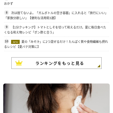
おかず
次は捨てないよ。「ガムボトルの空き容器」に入れると「旅行にいい」
8
「家族分欲しい」【便利な活用術3選】
【1分クッキング】トマトとしそを切って和えるだけ。夏に毎日食べた
9
くなる和え物レシピ「ポン酢と合う」
夏の「みそ汁」に2つ混ぜるだけ！たんぱく質や食物繊維も摂れ
10
new
るレシピ【夏バテ対策に】
ランキングをもっと見る