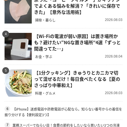
でよくある悩みを解消？「きれいに保存で
きた」【意外な活用術】
掃除・暮らし
2026.08.03
4
【Wi-Fiの電波が弱い原因】は置き場所か
も？避けたい“NGな置き場所”4選「ずっと
間違ってた…」
お金・学ぶ
2026.08.04
5
【1分クッキング】きゅうりとカニカマ切
って混ぜるだけ！毎日食べたくなる【夏の
さっぱり中華和え】
料理・グルメ
2026.08.03
【iPhone】迷惑電話や詐欺電話が心配なら。知らない番号からの着信を
6
振り分けする【便利設定3つ】
業務スーパーでねらい目！食費の節約をしたいなら買いたい3つの冷凍
7