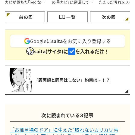
カビが落ちた「白くなっ
の黒カビ」に密着してス
たまった汚れをスッ
た」【プロが教える簡単
ルン【塗って15分の放置
落とす【梅雨の簡単
掃除術】
掃除術】
順】
前の回
一覧
次の回
Googleに
saita
をお気に入り登録する
saita(サイタ)に
を入れるだけ！
「義両親と同居はしない」約束は…！？
次に読まれている３記事
「お風呂場のドア」に生えた“取れないカリカリ汚