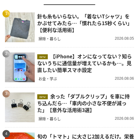
1
針も糸もいらない。「着ないTシャツ」を
かぶせてみたら…「慣れたら15秒くらい」
【便利な活用術】
掃除・暮らし
2026.08.05
2
【iPhone】オンになってない？知ら
new
ないうちに通信量が増えているかも…。見
直したい簡単スマホ設定
お金・学ぶ
2026.08.06
3
余った「ダブルクリップ」を車に持
new
ち込んだら…「車内の小さな不便が減っ
た」【意外な活用術3選】
掃除・暮らし
2026.08.06
4
旬の「トマト」に大さじ2加えるだけ。栄養