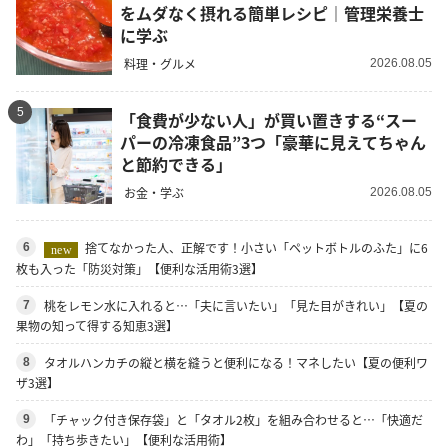
をムダなく摂れる簡単レシピ｜管理栄養士
に学ぶ
料理・グルメ
2026.08.05
5
「食費が少ない人」が買い置きする“スー
パーの冷凍食品”3つ「豪華に見えてちゃん
と節約できる」
お金・学ぶ
2026.08.05
捨てなかった人、正解です！小さい「ペットボトルのふた」に6
6
new
枚も入った「防災対策」【便利な活用術3選】
桃をレモン水に入れると…「夫に言いたい」「見た目がきれい」【夏の
7
果物の知って得する知恵3選】
タオルハンカチの縦と横を縫うと便利になる！マネしたい【夏の便利ワ
8
ザ3選】
「チャック付き保存袋」と「タオル2枚」を組み合わせると…「快適だ
9
わ」「持ち歩きたい」【便利な活用術】