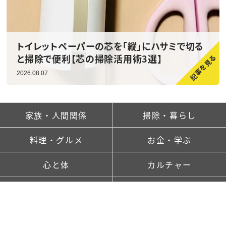
トイレットペーパーの芯を「縦」にハサミで切る
と掃除で便利【芯の掃除活用術3選】
2026.08.07
家族・人間関係
掃除・暮らし
料理・グルメ
お金・学ぶ
心と体
カルチャー
ランキング
新着記事一覧
saitaとは