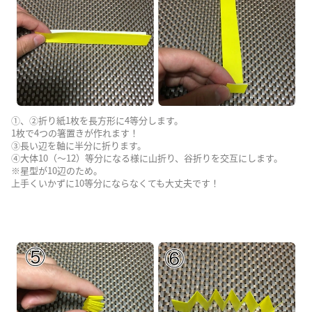
①、②折り紙1枚を長方形に4等分します。
1枚で4つの箸置きが作れます！
③長い辺を軸に半分に折ります。
④大体10（〜12）等分になる様に山折り、谷折りを交互にします。
※星型が10辺のため。
上手くいかずに10等分にならなくても大丈夫です！