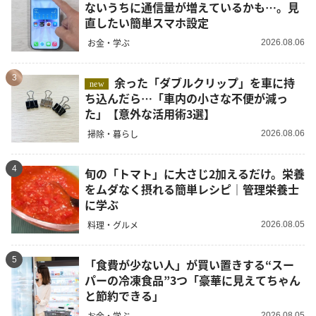
ないうちに通信量が増えているかも…。見
直したい簡単スマホ設定
お金・学ぶ
2026.08.06
3
余った「ダブルクリップ」を車に持
new
ち込んだら…「車内の小さな不便が減っ
た」【意外な活用術3選】
掃除・暮らし
2026.08.06
4
旬の「トマト」に大さじ2加えるだけ。栄養
をムダなく摂れる簡単レシピ｜管理栄養士
に学ぶ
料理・グルメ
2026.08.05
5
「食費が少ない人」が買い置きする“スー
パーの冷凍食品”3つ「豪華に見えてちゃん
と節約できる」
お金・学ぶ
2026.08.05