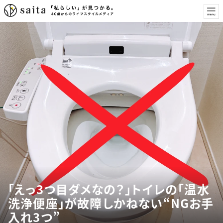
「えっ3つ目ダメなの？」トイレの「温水
洗浄便座」が故障しかねない“NGお手
入れ3つ”