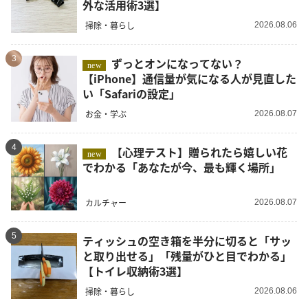
外な活用術3選】
掃除・暮らし
2026.08.06
3
ずっとオンになってない？
new
【iPhone】通信量が気になる人が見直した
い「Safariの設定」
お金・学ぶ
2026.08.07
4
【心理テスト】贈られたら嬉しい花
new
でわかる「あなたが今、最も輝く場所」
カルチャー
2026.08.07
5
ティッシュの空き箱を半分に切ると「サッ
と取り出せる」「残量がひと目でわかる」
【トイレ収納術3選】
掃除・暮らし
2026.08.06