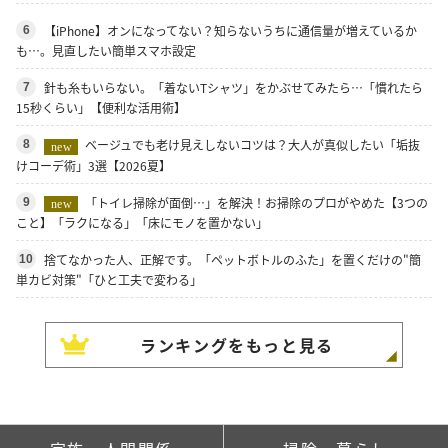
【iPhone】オンになってない？知らないうちに通信量が増えているか
6
も…。見直したい簡単スマホ設定
針も糸もいらない。「着ないTシャツ」をかぶせてみたら…「慣れたら
7
15秒くらい」【便利な活用術】
ベージュでも老け見えしないコツは？大人が真似したい「垢抜
8
new
けコーデ術」3選【2026夏】
「トイレ掃除が面倒…」を解決！お掃除のプロがやめた【3つの
9
new
こと】「ラクになる」「床にモノを置かない」
捨てなかった人、正解です。「ペットボトルのふた」を置くだけの"簡
10
単カビ対策"「ひと工夫で変わる」
ランキングをもっと見る