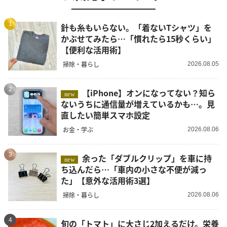
1
針も糸もいらない。「着ないTシャツ」を
かぶせてみたら…「慣れたら15秒くらい」
【便利な活用術】
掃除・暮らし
2026.08.05
2
【iPhone】オンになってない？知ら
new
ないうちに通信量が増えているかも…。見
直したい簡単スマホ設定
お金・学ぶ
2026.08.06
3
余った「ダブルクリップ」を車に持
new
ち込んだら…「車内の小さな不便が減っ
た」【意外な活用術3選】
掃除・暮らし
2026.08.06
4
旬の「トマト」に大さじ2加えるだけ。栄養