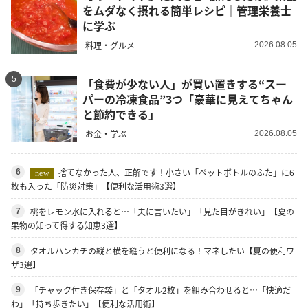
をムダなく摂れる簡単レシピ｜管理栄養士
に学ぶ
料理・グルメ
2026.08.05
5
「食費が少ない人」が買い置きする“スー
パーの冷凍食品”3つ「豪華に見えてちゃん
と節約できる」
お金・学ぶ
2026.08.05
捨てなかった人、正解です！小さい「ペットボトルのふた」に6
6
new
枚も入った「防災対策」【便利な活用術3選】
桃をレモン水に入れると…「夫に言いたい」「見た目がきれい」【夏の
7
果物の知って得する知恵3選】
タオルハンカチの縦と横を縫うと便利になる！マネしたい【夏の便利ワ
8
ザ3選】
「チャック付き保存袋」と「タオル2枚」を組み合わせると…「快適だ
9
わ」「持ち歩きたい」【便利な活用術】