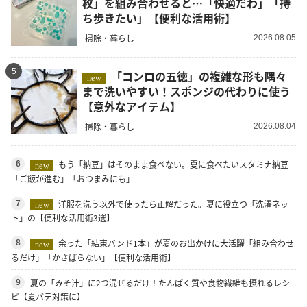
枚」を組み合わせると…「快適だわ」「持
ち歩きたい」【便利な活用術】
掃除・暮らし
2026.08.05
5
「コンロの五徳」の複雑な形も隅々
new
まで洗いやすい！スポンジの代わりに使う
【意外なアイテム】
掃除・暮らし
2026.08.04
もう「納豆」はそのまま食べない。夏に食べたいスタミナ納豆
6
new
「ご飯が進む」「おつまみにも」
洋服を洗う以外で使ったら正解だった。夏に役立つ「洗濯ネッ
7
new
ト」の【便利な活用術3選】
余った「結束バンド1本」が夏のお出かけに大活躍「組み合わせ
8
new
るだけ」「かさばらない」【便利な活用術】
夏の「みそ汁」に2つ混ぜるだけ！たんぱく質や食物繊維も摂れるレシ
9
ピ【夏バテ対策に】