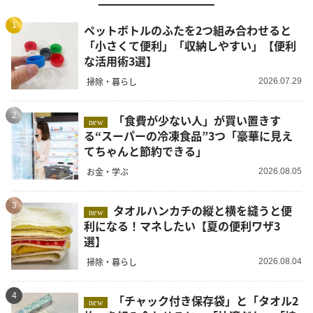
1
ペットボトルのふたを2つ組み合わせると
「小さくて便利」「収納しやすい」【便利
な活用術3選】
掃除・暮らし
2026.07.29
2
「食費が少ない人」が買い置きす
new
る“スーパーの冷凍食品”3つ「豪華に見え
てちゃんと節約できる」
お金・学ぶ
2026.08.05
3
タオルハンカチの縦と横を縫うと便
new
利になる！マネしたい【夏の便利ワザ3
選】
掃除・暮らし
2026.08.04
4
「チャック付き保存袋」と「タオル2
new