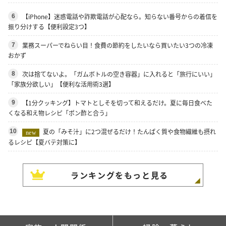
【iPhone】迷惑電話や詐欺電話が心配なら。知らない番号からの着信を
6
振り分けする【便利設定3つ】
業務スーパーでねらい目！食費の節約をしたいなら買いたい3つの冷凍
7
おかず
次は捨てないよ。「ガムボトルの空き容器」に入れると「旅行にいい」
8
「家族分欲しい」【便利な活用術3選】
【1分クッキング】トマトとしそを切って和えるだけ。夏に毎日食べた
9
くなる和え物レシピ「ポン酢と合う」
夏の「みそ汁」に2つ混ぜるだけ！たんぱく質や食物繊維も摂れ
10
new
るレシピ【夏バテ対策に】
ランキングをもっと見る