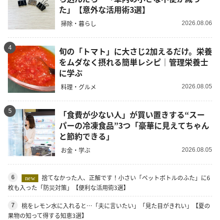
た」【意外な活用術3選】
掃除・暮らし
2026.08.06
4
旬の「トマト」に大さじ2加えるだけ。栄養
をムダなく摂れる簡単レシピ｜管理栄養士
に学ぶ
料理・グルメ
2026.08.05
5
「食費が少ない人」が買い置きする“スー
パーの冷凍食品”3つ「豪華に見えてちゃん
と節約できる」
お金・学ぶ
2026.08.05
捨てなかった人、正解です！小さい「ペットボトルのふた」に6
6
new
枚も入った「防災対策」【便利な活用術3選】
桃をレモン水に入れると…「夫に言いたい」「見た目がきれい」【夏の
7
果物の知って得する知恵3選】