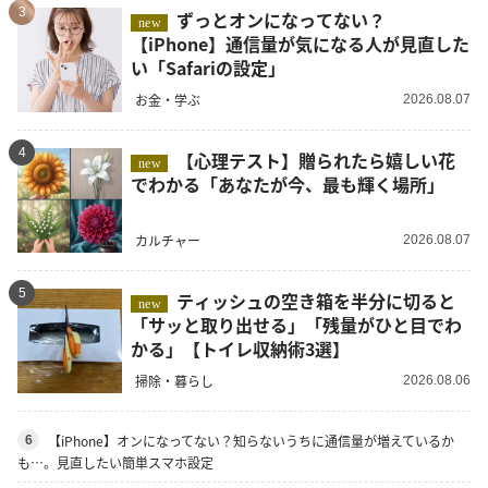
3
ずっとオンになってない？
new
【iPhone】通信量が気になる人が見直した
い「Safariの設定」
お金・学ぶ
2026.08.07
4
【心理テスト】贈られたら嬉しい花
new
でわかる「あなたが今、最も輝く場所」
カルチャー
2026.08.07
5
ティッシュの空き箱を半分に切ると
new
「サッと取り出せる」「残量がひと目でわ
かる」【トイレ収納術3選】
掃除・暮らし
2026.08.06
【iPhone】オンになってない？知らないうちに通信量が増えているか
6
も…。見直したい簡単スマホ設定