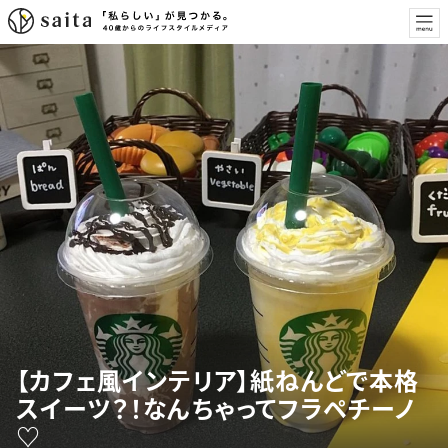
【カフェ風インテリア】紙ねんどで本格
スイーツ？！なんちゃってフラペチーノ
♡