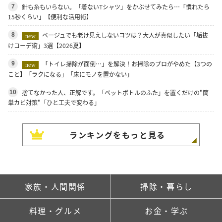
針も糸もいらない。「着ないTシャツ」をかぶせてみたら…「慣れたら
7
15秒くらい」【便利な活用術】
ベージュでも老け見えしないコツは？大人が真似したい「垢抜
8
new
けコーデ術」3選【2026夏】
「トイレ掃除が面倒…」を解決！お掃除のプロがやめた【3つの
9
new
こと】「ラクになる」「床にモノを置かない」
捨てなかった人、正解です。「ペットボトルのふた」を置くだけの"簡
10
単カビ対策"「ひと工夫で変わる」
ランキングをもっと見る
家族・人間関係
掃除・暮らし
料理・グルメ
お金・学ぶ