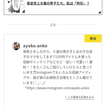
容姿至上主義の男子たち。私は「何位」？
広告
著者
ayako.anko
保育士をしながら、６歳の男の子と女の子の双
子のママをしてます??100均アイテムを使った
収納やインテリアなどなど…安い！可愛い！便
利！！をたくさんご紹介していけたらと思って
います♬Instagramでもいろんな収納アイディ
アや、我が家のお掃除方法等をたくさん載せて
います( ᵕ́ૢ‧̮ᵕ̀ૢ)‧̊
·*https://www.instagram.com/ayako.anko
この著者の記事をみる