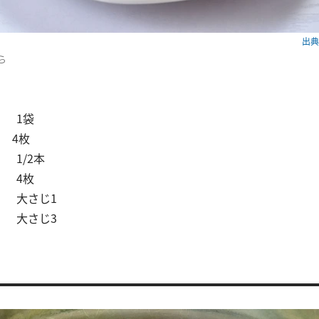
出典：
ら
1袋
 4枚
1/2本
4枚
大さじ1
大さじ3