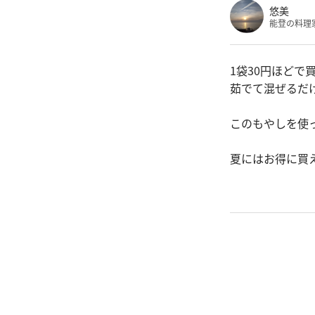
悠美
能登の料理
1袋30円ほどで
茹でて混ぜるだ
このもやしを使
夏にはお得に買