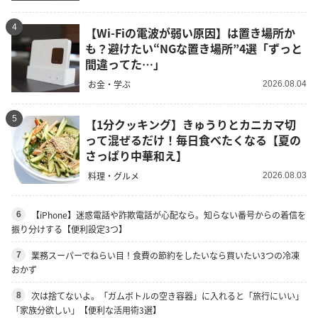
4
【Wi-Fiの電波が弱い原因】は置き場所か
も？避けたい“NGな置き場所”4選「ずっと
間違ってた…」
お金・学ぶ
2026.08.04
5
【1分クッキング】きゅうりとカニカマ切
って混ぜるだけ！毎日食べたくなる【夏の
さっぱり中華和え】
料理・グルメ
2026.08.03
【iPhone】迷惑電話や詐欺電話が心配なら。知らない番号からの着信を
6
振り分けする【便利設定3つ】
業務スーパーでねらい目！食費の節約をしたいなら買いたい3つの冷凍
7
おかず
次は捨てないよ。「ガムボトルの空き容器」に入れると「旅行にいい」
8
「家族分欲しい」【便利な活用術3選】