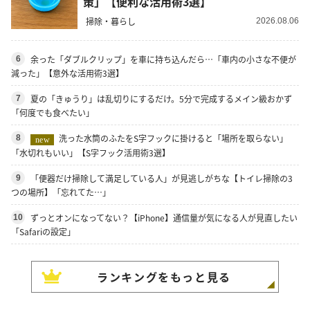
策」【便利な活用術3選】
掃除・暮らし
2026.08.06
余った「ダブルクリップ」を車に持ち込んだら…「車内の小さな不便が
6
減った」【意外な活用術3選】
夏の「きゅうり」は乱切りにするだけ。5分で完成するメイン級おかず
7
「何度でも食べたい」
洗った水筒のふたをS字フックに掛けると「場所を取らない」
8
new
「水切れもいい」【S字フック活用術3選】
「便器だけ掃除して満足している人」が見逃しがちな【トイレ掃除の3
9
つの場所】「忘れてた…」
ずっとオンになってない？【iPhone】通信量が気になる人が見直したい
10
「Safariの設定」
ランキングをもっと見る