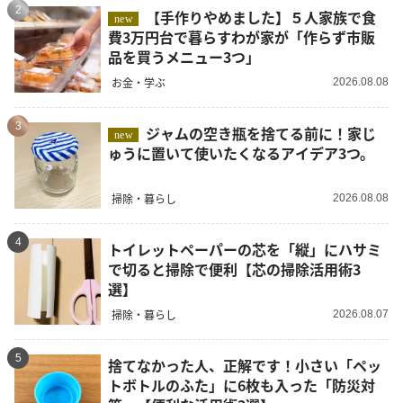
2
【手作りやめました】５人家族で食
new
費3万円台で暮らすわが家が「作らず市販
品を買うメニュー3つ」
お金・学ぶ
2026.08.08
3
ジャムの空き瓶を捨てる前に！家じ
new
ゅうに置いて使いたくなるアイデア3つ。
掃除・暮らし
2026.08.08
4
トイレットペーパーの芯を「縦」にハサミ
で切ると掃除で便利【芯の掃除活用術3
選】
掃除・暮らし
2026.08.07
5
捨てなかった人、正解です！小さい「ペッ
トボトルのふた」に6枚も入った「防災対