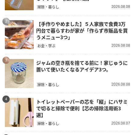
掃除・暮らし
2026.08.08
2
【手作りやめました】５人家族で食費3万
円台で暮らすわが家が「作らず市販品を買
うメニュー3つ」
お金・学ぶ
2026.08.08
3
ジャムの空き瓶を捨てる前に！家じゅうに
置いて使いたくなるアイデア3つ。
掃除・暮らし
2026.08.08
4
トイレットペーパーの芯を「縦」にハサミ
で切ると掃除で便利【芯の掃除活用術3
選】
掃除・暮らし
2026.08.07