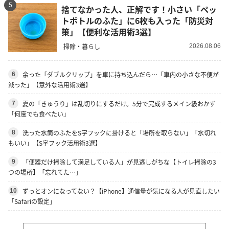
5
捨てなかった人、正解です！小さい「ペッ
トボトルのふた」に6枚も入った「防災対
策」【便利な活用術3選】
掃除・暮らし
2026.08.06
余った「ダブルクリップ」を車に持ち込んだら…「車内の小さな不便が
6
減った」【意外な活用術3選】
夏の「きゅうり」は乱切りにするだけ。5分で完成するメイン級おかず
7
「何度でも食べたい」
洗った水筒のふたをS字フックに掛けると「場所を取らない」「水切れ
8
もいい」【S字フック活用術3選】
「便器だけ掃除して満足している人」が見逃しがちな【トイレ掃除の3
9
つの場所】「忘れてた…」
ずっとオンになってない？【iPhone】通信量が気になる人が見直したい
10
「Safariの設定」