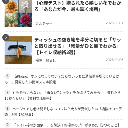
4
【心理テスト】贈られたら嬉しい花でわか
る「あなたが今、最も輝く場所」
カルチャー
2026.08.07
5
ティッシュの空き箱を半分に切ると「サッ
と取り出せる」「残量がひと目でわかる」
【トイレ収納術3選】
掃除・暮らし
2026.08.06
【iPhone】オンになってない？知らないうちに通信量が増えているか
6
も…。見直したい簡単スマホ設定
針も糸もいらない。「着ないTシャツ」をかぶせてみたら…「慣れたら
7
15秒くらい」【便利な活用術】
ベージュでも老け見えしないコツは？大人が真似したい「垢抜けコーデ
8
術」3選【2026夏】
「トイレ掃除が面倒…」を解決！お掃除のプロがやめた【3つのこと】
9