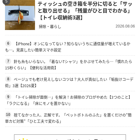
5
ティッシュの空き箱を半分に切ると「サッ
と取り出せる」「残量がひと目でわかる」
【トイレ収納術3選】
掃除・暮らし
2026.08.06
【iPhone】オンになってない？知らないうちに通信量が増えているか
6
も…。見直したい簡単スマホ設定
針も糸もいらない。「着ないTシャツ」をかぶせてみたら…「慣れたら
7
15秒くらい」【便利な活用術】
ベージュでも老け見えしないコツは？大人が真似したい「垢抜けコーデ
8
術」3選【2026夏】
「トイレ掃除が面倒…」を解決！お掃除のプロがやめた【3つのこと】
9
「ラクになる」「床にモノを置かない」
捨てなかった人、正解です。「ペットボトルのふた」を置くだけの"簡
10
単カビ対策"「ひと工夫で変わる」