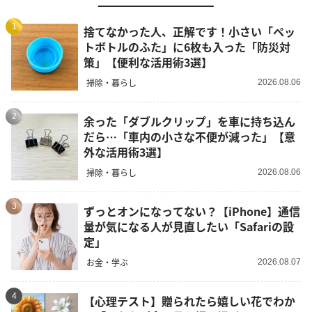
1
捨てなかった人、正解です！小さい「ペッ
トボトルのふた」に6枚も入った「防災対
策」【便利な活用術3選】
掃除・暮らし
2026.08.06
2
余った「ダブルクリップ」を車に持ち込ん
だら…「車内の小さな不便が減った」【意
外な活用術3選】
掃除・暮らし
2026.08.06
3
ずっとオンになってない？【iPhone】通信
量が気になる人が見直したい「Safariの設
定」
お金・学ぶ
2026.08.07
4
【心理テスト】贈られたら嬉しい花でわか