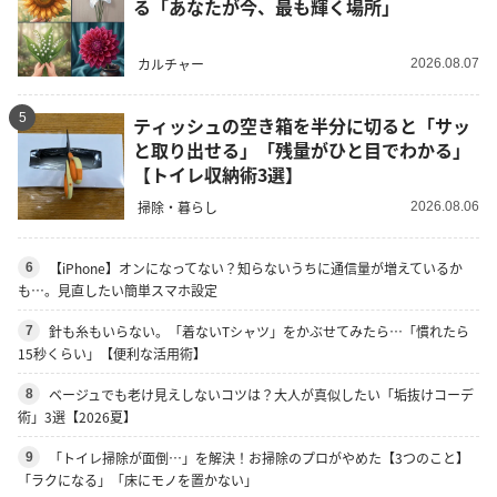
る「あなたが今、最も輝く場所」
カルチャー
2026.08.07
5
ティッシュの空き箱を半分に切ると「サッ
と取り出せる」「残量がひと目でわかる」
【トイレ収納術3選】
掃除・暮らし
2026.08.06
【iPhone】オンになってない？知らないうちに通信量が増えているか
6
も…。見直したい簡単スマホ設定
針も糸もいらない。「着ないTシャツ」をかぶせてみたら…「慣れたら
7
15秒くらい」【便利な活用術】
ベージュでも老け見えしないコツは？大人が真似したい「垢抜けコーデ
8
術」3選【2026夏】
「トイレ掃除が面倒…」を解決！お掃除のプロがやめた【3つのこと】
9
「ラクになる」「床にモノを置かない」